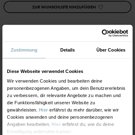
ZUR WUNSCHLISTE HINZUFÜGEN
Produkteigenschaften:
• Extra weiche, flache Nähte
Artikelnummer
:
60603267
Herstellungsland
:
Bangladesch
MATERIAL & PFLEGEHINWEISE
Fabrik
:
Zustimmung
Details
Über Cookies
Weiterlesen
NACHHALTIGKEIT
Material
Diese Webseite verwendet Cookies
LIEFERUNG UND RÜCKSENDUNG
Wir verwenden Cookies und bearbeiten deine
95% Cotton Organic
personenbezogenen Angaben, um dein Benutzererlebnis
5% Elastane
zu verbessern, dir relevante Angebote zu machen und
Lieferung & Rücksendung
die Funktionsfähigkeit unserer Website zu
Pflegehinweise
gewährleisten.
Hier
erfährst du mehr darüber, wie wir
Cookies anwenden und deine personenbezogenen
Lieferung
DAS KÖNNTE DIR AUCH GEFALLEN
WASCHEN
Angaben bearbeiten.
Hier
erfährst du, wie du deine
Einwilligung widerrufen kannst.
Maschinenwäsche 60 °C