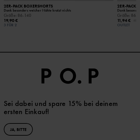
2ER-PACK BOXERSHORTS
2ER-PACK 
Dank besonders weicher Nähte kratzt nichts
Dank besonders
Größe
:
86-140
Größe
:
86-
19,90 €
11,94 €
19,
3 FÜR 2
OUTLET
Sei dabei und spare 15% bei deinem
ersten Einkauf!
JA, BITTE