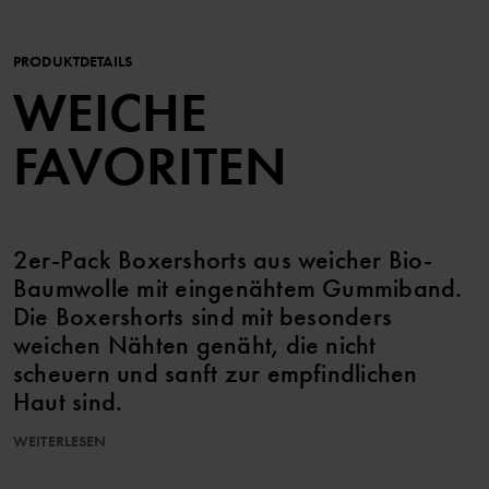
PRODUKTDETAILS
WEICHE
FAVORITEN
2er-Pack Boxershorts aus weicher Bio-
Baumwolle mit eingenähtem Gummiband.
Die Boxershorts sind mit besonders
weichen Nähten genäht, die nicht
scheuern und sanft zur empfindlichen
Haut sind.
WEITERLESEN
Dieser Artikel ist Teil unseres 3-für-2-Angebots. Es kann nicht mit
anderen Angeboten kombiniert werden.