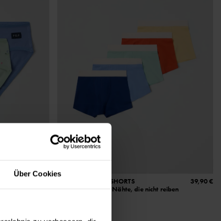
Über Cookies
19,90 €
5ER-PACK BOXERSHORTS
39,90 €
ehmem
Besonders weiche Nähte, die nicht reiben
Größe
:
86-140