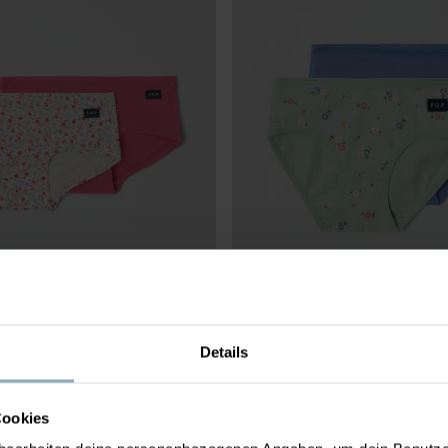
Details
ER-SLIPS
19,90 €
2ER-PACK HÖSCHEN
weicher Nähte kratzt nichts
Weiche Bio-Baumwolle mit angen
Stretch
Cookies
Größe
:
86-140
3 FÜR 2