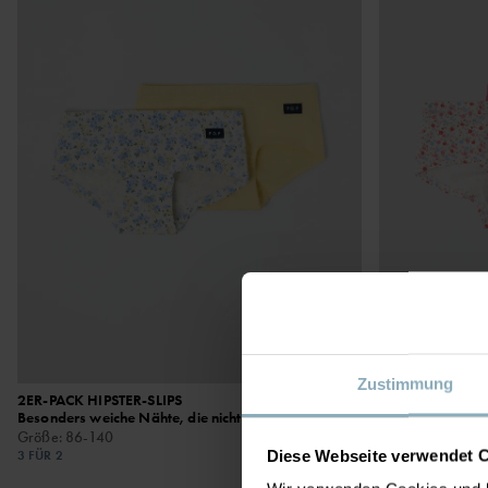
Zustimmung
2ER-PACK HIPSTER-SLIPS
19,90 €
2ER-PACK HIPST
Besonders weiche Nähte, die nicht reiben
Dank besonders 
Größe
:
86-140
Größe
:
86-140
Diese Webseite verwendet 
3 FÜR 2
3 FÜR 2