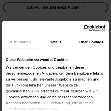
Herstellungsland
:
Indien
Fabrik
:
Kishor Exports
ZUR WUNSCHLISTE HINZUFÜGEN
Weiterlesen
MATERIAL & PFLEGEHINWEISE
Zustimmung
Details
Über Cookies
NACHHALTIGKEIT
Material
Diese Webseite verwendet Cookies
Wir verwenden Cookies und bearbeiten deine
LIEFERUNG UND RÜCKSENDUNG
100% Cotton Organic
personenbezogenen Angaben, um dein Benutzererlebnis
zu verbessern, dir relevante Angebote zu machen und
Lieferung & Rücksendung
die Funktionsfähigkeit unserer Website zu
Pflegehinweise
gewährleisten.
Hier
erfährst du mehr darüber, wie wir
Cookies anwenden und deine personenbezogenen
WASCHEN
Lieferung
DAS KÖNNTE DIR AUCH GEFALLEN
Angaben bearbeiten.
Hier
erfährst du, wie du deine
Maschinenwäsche 60 °C
Einwilligung widerrufen kannst.