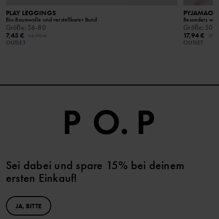
PLAY LEGGINGS
PYJAMAOV
Bio-Baumwolle und verstellbarer Bund
Besonders wei
Größe
:
56-80
Größe
:
50-
7,45 €
17,94 €
14,90 €
29,
OUTLET
OUTLET
Sei dabei und spare 15% bei deinem
ersten Einkauf!
JA, BITTE