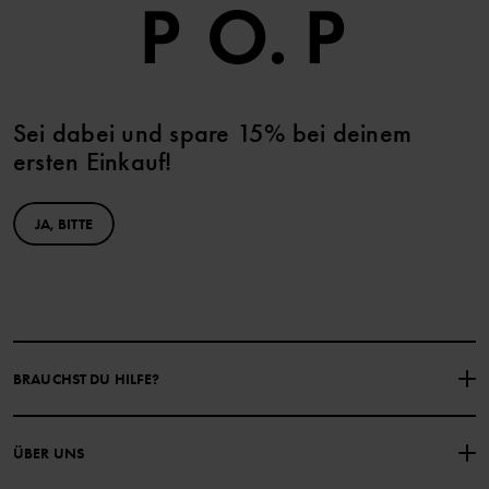
Sei dabei und spare 15% bei deinem
ersten Einkauf!
JA, BITTE
BRAUCHST DU HILFE?
NIMM KONTAKT ZU UNS AUF
ÜBER UNS
HÄUFIG GESTELLTE FRAGEN
EINKAUFSBEDINGUNGEN