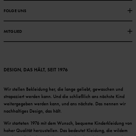
Über Polarn O. Pyret
FOLGE UNS
DATENSCHUTZRICHTLINIE
COOKIE-RICHTLINIEN
Unsere Geschichte
Facebook
Medien
MITGLIED
Instagram
Barrierefreiheit von Webinhalten
Vorteile für Mitglieder
TikTok
Bedingungen
LinkedIn
Mitglied werden
DESIGN, DAS HÄLT, SEIT 1976
Wir stellen Bekleidung her, die lange geliebt, gewaschen und
strapaziert werden kann. Und die schließlich ans nächste Kind
weitergegeben werden kann, und ans nächste. Das nennen wir
nachhaltiges Design, das hält.
Wir starteten 1976 mit dem Wunsch, bequeme Kinderkleidung von
hoher Qualität herzustellen. Das bedeutet Kleidung, die wildem