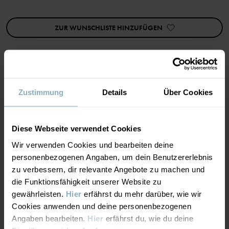
Dank Superwash-Behandlung kann dieses Produkt in der
Waschmaschine gewaschen werden ohne zu verfilzen.
ZUR WUNSCHLISTE HINZUFÜGEN
Die in diesem Kleidungsstück verarbeitete Wolle ist RWS-
zertifiziert (Responsible Wool Standard). Erfahre mehr auf
https://www.polarnopyret.se/pop-cares/hallbara-plagg/vara-
hallbarhetsmarkningar»
Artikelnummer
:
60602818
MATERIAL & PFLEGEHINWEISE
Zustimmung
Details
Über Cookies
Herstellungsland
:
China
Fabrik
:
Tonglu Ling Hui Knitting Co Ltd
NACHHALTIGKEIT
Material
Weiterlesen
Diese Webseite verwendet Cookies
Wir verwenden Cookies und bearbeiten deine
LIEFERUNG UND RÜCKSENDUNG
personenbezogenen Angaben, um dein Benutzererlebnis
50% Cotton Organic
zu verbessern, dir relevante Angebote zu machen und
50% Wool Merino
die Funktionsfähigkeit unserer Website zu
Lieferung & Rücksendung
gewährleisten.
Hier
erfährst du mehr darüber, wie wir
Pflegehinweise
Cookies anwenden und deine personenbezogenen
Angaben bearbeiten.
Hier
erfährst du, wie du deine
Lieferung
DAS KÖNNTE DIR AUCH GEFALLEN
WASCHEN