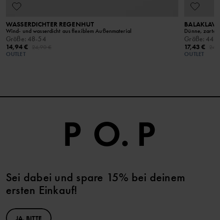
WASSERDICHTER REGENHUT
BALAKLAV
Wind- und wasserdicht aus flexiblem Außenmaterial
Dünne, zarte 
Größe
:
48-54
Größe
:
44-
14,94 €
17,43 €
24,90 €
24,
OUTLET
OUTLET
Sei dabei und spare 15% bei deinem
ersten Einkauf!
JA, BITTE