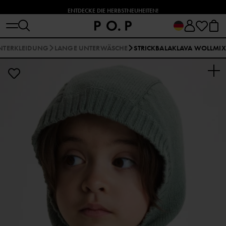
ENTDECKE DIE HERBSTNEUHEITEN!
NTERKLEIDUNG
LANGE UNTERWÄSCHE
STRICKBALAKLAVA WOLLMIX