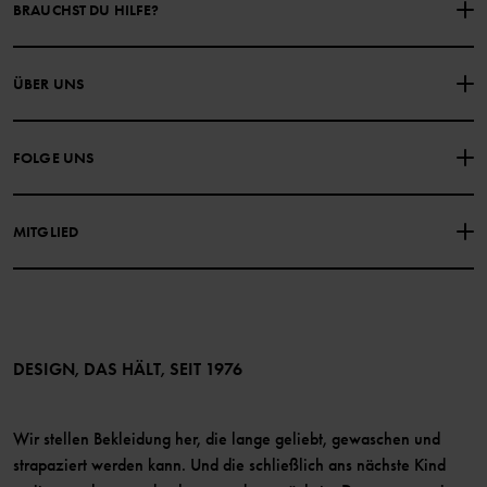
BRAUCHST DU HILFE?
NIMM KONTAKT ZU UNS AUF
ÜBER UNS
HÄUFIG GESTELLTE FRAGEN
EINKAUFSBEDINGUNGEN
Über Polarn O. Pyret
FOLGE UNS
DATENSCHUTZRICHTLINIE
COOKIE-RICHTLINIEN
Unsere Geschichte
Facebook
Medien
MITGLIED
Instagram
Barrierefreiheit von Webinhalten
Vorteile für Mitglieder
TikTok
Bedingungen
LinkedIn
Mitglied werden
DESIGN, DAS HÄLT, SEIT 1976
Wir stellen Bekleidung her, die lange geliebt, gewaschen und
strapaziert werden kann. Und die schließlich ans nächste Kind