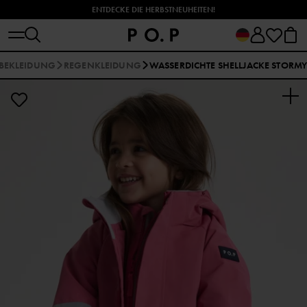
ENTDECKE DIE HERBSTNEUHEITEN!
BEKLEIDUNG
REGENKLEIDUNG
WASSERDICHTE SHELLJACKE STORM