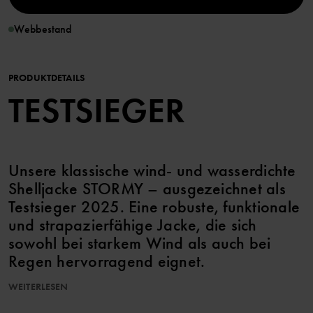
Webbestand
PRODUKTDETAILS
TESTSIEGER
Unsere klassische wind- und wasserdichte
Shelljacke STORMY – ausgezeichnet als
Testsieger 2025. Eine robuste, funktionale
und strapazierfähige Jacke, die sich
sowohl bei starkem Wind als auch bei
Regen hervorragend eignet.
WEITERLESEN
EIGENSCHAFTEN:
• Mehrfach zum Testsieger von der Jury auf best-i-test.se gekürt –