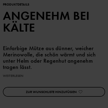
PRODUKTDETAILS
ANGENEHM BEI
KÄLTE
Einfarbige Mütze aus dünner, weicher
Merinowolle, die schön wärmt und sich
unter Helm oder Regenhut angenehm
tragen lässt.
WEITERLESEN
Dank Superwash-Behandlung kann dieser Artikel in der
Waschmaschine gewaschen werden ohne zu verfilzen.
ZUR WUNSCHLISTE HINZUFÜGEN
Die in diesem Kleidungsstück verarbeitete Wolle ist RWS-
zertifiziert (Responsible Wool Standard). Erfahre mehr auf
https://www.polarnopyret.se/pop-cares/hallbara-plagg/vara-
hallbarhetsmarkningar»