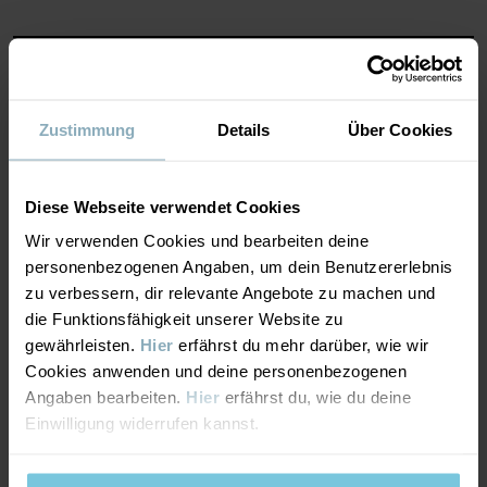
Produktsicherheit:
KEEP AWAY FROM FIRE
MATERIAL & PFLEGEHINWEISE
Artikelnummer
:
60602597
NACHHALTIGKEIT
Zustimmung
Details
Über Cookies
Material
Herstellungsland
:
China
Fabrik
:
Qingdao Sino Textile Technique Co Ltd
Weiterlesen
LIEFERUNG UND RÜCKSENDUNG
Diese Webseite verwendet Cookies
100% Wool Merino
Wir verwenden Cookies und bearbeiten deine
Lieferung & Rücksendung
personenbezogenen Angaben, um dein Benutzererlebnis
Pflegehinweise
zu verbessern, dir relevante Angebote zu machen und
die Funktionsfähigkeit unserer Website zu
WASCHEN
Lieferung
gewährleisten.
Hier
erfährst du mehr darüber, wie wir
DAS KÖNNTE DIR AUCH GEFALLEN
Wollwaschgang 30 °C
Cookies anwenden und deine personenbezogenen
PO.P WEATHER PRO®
BEST IN TES
Wir liefern versandkostenfrei ab 69€. Die Lieferzeit beträgt 3–5
Bleichen nicht erlaubt
Angaben bearbeiten.
Hier
erfährst du, wie du deine
Werktagen. Je nachdem, an welche Postleitzahl die Lieferung
Einwilligung widerrufen kannst.
Nicht im Trommeltrockner trocknen
erfolgen soll, werden an der Kasse die verfügbaren
Nicht bügeln
Versandoptionen angezeigt.