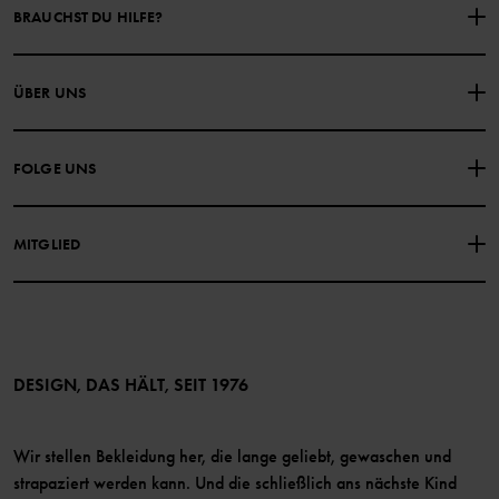
BRAUCHST DU HILFE?
NIMM KONTAKT ZU UNS AUF
ÜBER UNS
HÄUFIG GESTELLTE FRAGEN
EINKAUFSBEDINGUNGEN
Über Polarn O. Pyret
FOLGE UNS
DATENSCHUTZRICHTLINIE
COOKIE-RICHTLINIEN
Unsere Geschichte
Facebook
Medien
MITGLIED
Instagram
Barrierefreiheit von Webinhalten
Vorteile für Mitglieder
TikTok
Bedingungen
LinkedIn
Mitglied werden
DESIGN, DAS HÄLT, SEIT 1976
Wir stellen Bekleidung her, die lange geliebt, gewaschen und
strapaziert werden kann. Und die schließlich ans nächste Kind