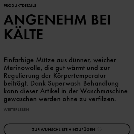
PRODUKTDETAILS
ANGENEHM BEI
KÄLTE
Einfarbige Mütze aus dünner, weicher
Merinowolle, die gut wärmt und zur
Regulierung der Körpertemperatur
beiträgt. Dank Superwash-Behandlung
kann dieser Artikel in der Waschmaschine
gewaschen werden ohne zu verfilzen.
WEITERLESEN
Die in diesem Kleidungsstück verarbeitete Wolle ist RWS-
zertifiziert (Responsible Wool Standard). Erfahre mehr auf
https://www.polarnopyret.se/pop-cares/hallbara-plagg/vara-
ZUR WUNSCHLISTE HINZUFÜGEN
hallbarhetsmarkningar»