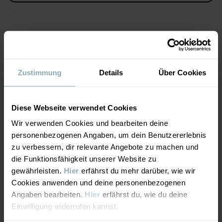
Produktsicherheit:
KEEP AWAY FROM FIRE
Artikelnummer
:
60600171
MATERIAL & PFLEGEHINWEISE
Herstellungsland
:
China
Zustimmung
Details
Über Cookies
Fabrik
:
Qingdao Sino Textile Technique Co Ltd
NACHHALTIGKEIT
Material
Weiterlesen
Diese Webseite verwendet Cookies
LIEFERUNG UND RÜCKSENDUNG
100% Merino Wool
Wir verwenden Cookies und bearbeiten deine
personenbezogenen Angaben, um dein Benutzererlebnis
Lieferung & Rücksendung
zu verbessern, dir relevante Angebote zu machen und
Pflegehinweise
die Funktionsfähigkeit unserer Website zu
gewährleisten.
Hier
erfährst du mehr darüber, wie wir
WASCHEN
Cookies anwenden und deine personenbezogenen
Lieferung
DAS KÖNNTE DIR AUCH GEFALLEN
Wollwaschgang 30 °C
Angaben bearbeiten.
Hier
erfährst du, wie du deine
Wir liefern versandkostenfrei ab 69€. Die Lieferzeit beträgt 3–5
Einwilligung widerrufen kannst.
Bleichen nicht erlaubt
Werktagen. Je nachdem, an welche Postleitzahl die Lieferung