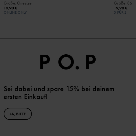
Größe
:
Onesize
Größe
:
86-
19,90 €
19,90 €
ONLINE ONLY
3 FÜR 2
Sei dabei und spare 15% bei deinem
ersten Einkauf!
JA, BITTE