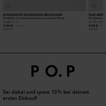
WINDDICHTE WINDFLEECE-FÄUSTLINGE
PLAY GEPU
Winddicht und wasserabweisend aus weichem Fleece
Bio-Baumwolle 
Größe
:
1-3
Größe
:
86-
11,94 €
9,95 €
19,90 €
19,9
OUTLET
OUTLET
Sei dabei und spare 15% bei deinem
ersten Einkauf!