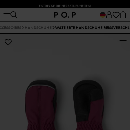
ENTDECKE DIE HERBSTNEUHEITEN!
CCESSOIRES
HANDSCHUHE
WATTIERTE HANDSCHUHE REISSVERSCHL