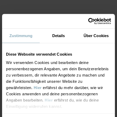
Herstellungsland
:
China
Fabrik
:
Shunde Gain Rich Garment Co Ltd
Weiterlesen
MATERIAL & PFLEGEHINWEISE
Zustimmung
Details
Über Cookies
NACHHALTIGKEIT
Material
Diese Webseite verwendet Cookies
LIEFERUNG UND RÜCKSENDUNG
95% Cotton Organic
Wir verwenden Cookies und bearbeiten deine
5% Elastane
personenbezogenen Angaben, um dein Benutzererlebnis
Lieferung & Rücksendung
zu verbessern, dir relevante Angebote zu machen und
Pflegehinweise
die Funktionsfähigkeit unserer Website zu
gewährleisten.
Hier
erfährst du mehr darüber, wie wir
Lieferung
DAS KÖNNTE DIR AUCH GEFALLEN
WASCHEN
Cookies anwenden und deine personenbezogenen
Angaben bearbeiten.
Hier
erfährst du, wie du deine
Maschinenwäsche 40 °C
Wir liefern versandkostenfrei ab 69€. Die Lieferzeit beträgt 3–5
Einwilligung widerrufen kannst.
Bleichen nicht erlaubt
Werktagen. Je nachdem, an welche Postleitzahl die Lieferung
erfolgen soll, werden an der Kasse die verfügbaren