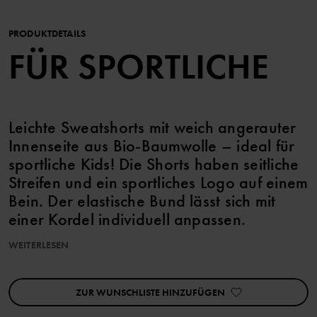
PRODUKTDETAILS
FÜR SPORTLICHE
Leichte Sweatshorts mit weich angerauter
Innenseite aus Bio-Baumwolle – ideal für
sportliche Kids! Die Shorts haben seitliche
Streifen und ein sportliches Logo auf einem
Bein. Der elastische Bund lässt sich mit
einer Kordel individuell anpassen.
WEITERLESEN
Kombiniere sie mit dem passenden T-Shirt für ein komplettes
Outfit!
ZUR WUNSCHLISTE HINZUFÜGEN
Artikelnummer
:
60603519