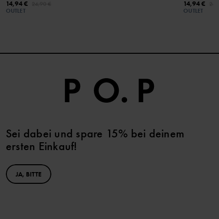
14,94 €
14,94 €
24,90 €
24,
OUTLET
OUTLET
Sei dabei und spare 15% bei deinem
ersten Einkauf!
JA, BITTE