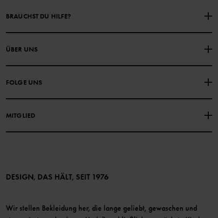
BRAUCHST DU HILFE?
NIMM KONTAKT ZU UNS AUF
ÜBER UNS
HÄUFIG GESTELLTE FRAGEN
EINKAUFSBEDINGUNGEN
Über Polarn O. Pyret
FOLGE UNS
DATENSCHUTZRICHTLINIE
COOKIE-RICHTLINIEN
Unsere Geschichte
Facebook
Medien
MITGLIED
Instagram
Barrierefreiheit von Webinhalten
Vorteile für Mitglieder
TikTok
Bedingungen
LinkedIn
Mitglied werden
DESIGN, DAS HÄLT, SEIT 1976
Wir stellen Bekleidung her, die lange geliebt, gewaschen und