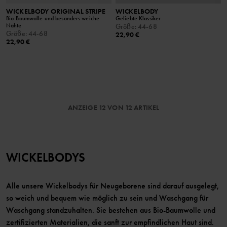
WICKELBODY ORIGINAL STRIPE
WICKELBODY
Bio-Baumwolle und besonders weiche
Geliebte Klassiker
Nähte
Größe
:
44-68
Größe
:
44-68
22,90 €
22,90 €
ANZEIGE 12 VON 12 ARTIKEL
WICKELBODYS
Alle unsere Wickelbodys für Neugeborene sind darauf ausgelegt,
so weich und bequem wie möglich zu sein und Waschgang für
Waschgang standzuhalten. Sie bestehen aus Bio-Baumwolle und
zertifizierten Materialien, die sanft zur empfindlichen Haut sind.