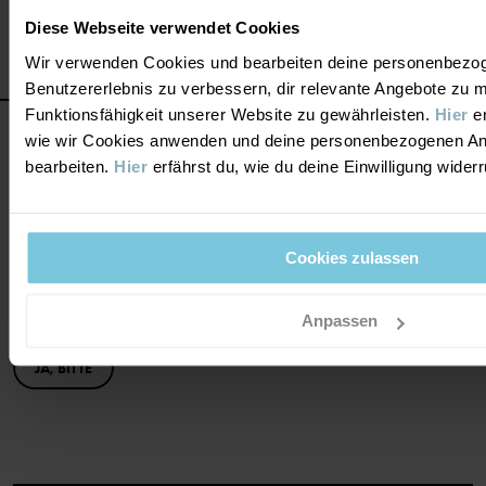
Diese Webseite verwendet Cookies
Wir verwenden Cookies und bearbeiten deine personenbezo
Benutzererlebnis zu verbessern, dir relevante Angebote zu 
Funktionsfähigkeit unserer Website zu gewährleisten.
Hier
er
wie wir Cookies anwenden und deine personenbezogenen A
bearbeiten.
Hier
erfährst du, wie du deine Einwilligung wider
Cookies zulassen
Sei dabei und spare 15% bei deinem
ersten Einkauf!
Anpassen
JA, BITTE