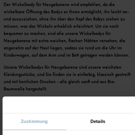
Der Wickelbody für Neugeborene wird empfohlen, da die
wickelbare Öffnung des Bodys es Ihnen ermöglicht, ihn leicht an-
und auszuziehen, ohne ihn über den Kopf des Babys ziehen zu
müssen, was das Wickeln erheblich erleichtert. Um sie noch
bequemer zu machen, sind alle unsere Wickelbodys für
Neugeborene mit extra weichen, flachen Nähten versehen, die
angenehm auf der Haut liegen, sodass sie rund um die Uhr im
Kinderwagen, auf dem Arm und im Bett getragen werden können.
Unsere Wickelbodys für Neugeborene sind unsere weichsten
Kleidungsstücke, und Sie finden sie in einfarbig, klassisch gestreift
und mit herrlichen Drucken - alle gleich sanft und aus Bio-
Baumwolle hergestellt.
Vergessen Sie nicht, dass alle unsere Kleidungsstücke dazu
geeignet sind, sie an Geschwister, Freunde weiterzugeben oder
secondhand zu verkaufen. Auf diese Weise können unsere
Zustimmung
Details
Kleidungsstücke mehr Kindern Freude bereiten. Unser Ziel:
mindestens drei Kinder in jedem Kleidungsstück.