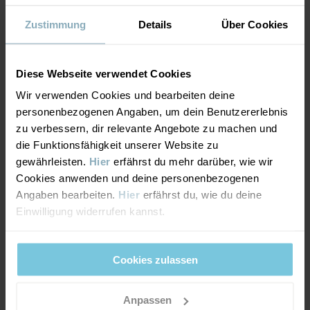
HALTBARKEIT
2/6
Zustimmung
Details
Über Cookies
Herstellungsland
:
China
Fabrik
:
Hangzhou Hualan Garments Co Ltd
Abriebfestigkeit mindestens 1.000 Zyklen
Weiterlesen
Diese Webseite verwendet Cookies
Leichte Strapazierfähigkeit.
Wir verwenden Cookies und bearbeiten deine
personenbezogenen Angaben, um dein Benutzererlebnis
ATMUNGSAKTIVITÄT
5/6
zu verbessern, dir relevante Angebote zu machen und
die Funktionsfähigkeit unserer Website zu
Atmungsaktivität mindestens 5.000 g/m²/24h
gewährleisten.
Hier
erfährst du mehr darüber, wie wir
Sehr gute Atmungsaktivität. Das Kleidungsstück eignet
Cookies anwenden und deine personenbezogenen
sich für aktive Spiele.
Angaben bearbeiten.
Hier
erfährst du, wie du deine
Einwilligung widerrufen kannst.
MATERIAL & PFLEGEHINWEISE
Cookies zulassen
NACHHALTIGKEIT
Material
Anpassen