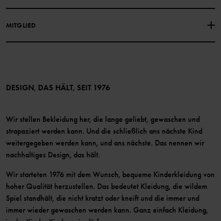
Unsere Geschichte
Facebook
Medien
MITGLIED
Instagram
Barrierefreiheit von Webinhalten
Vorteile für Mitglieder
TikTok
Bedingungen
LinkedIn
Mitglied werden
DESIGN, DAS HÄLT, SEIT 1976
Wir stellen Bekleidung her, die lange geliebt, gewaschen und
strapaziert werden kann. Und die schließlich ans nächste Kind
weitergegeben werden kann, und ans nächste. Das nennen wir
nachhaltiges Design, das hält.
Wir starteten 1976 mit dem Wunsch, bequeme Kinderkleidung von
hoher Qualität herzustellen. Das bedeutet Kleidung, die wildem
Spiel standhält, die nicht kratzt oder kneift und die immer und
immer wieder gewaschen werden kann. Ganz einfach Kleidung,