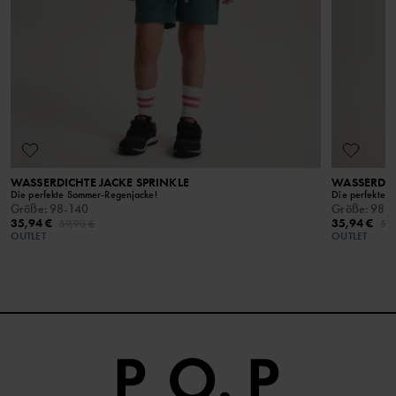
Unser Ratgeber enthält Informationen zur optimalen Wäsche
Rücksendeschein, die du für die Rücksendung verwenden solltest.
reduzieren. Meist stammt das Material aus
und Pflege deiner Kleidung.
recycelten PET-Flaschen.
WEITERE INFORMATIONEN
WASSERDICHTE JACKE SPRINKLE
WASSERDIC
Die perfekte Sommer-Regenjacke!
Die perfekte 
Größe
:
98-140
Größe
:
98-
35,94 €
35,94 €
59,90 €
59,
OUTLET
OUTLET