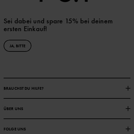
Sei dabei und spare 15% bei deinem
ersten Einkauf!
JA, BITTE
BRAUCHST DU HILFE?
NIMM KONTAKT ZU UNS AUF
ÜBER UNS
HÄUFIG GESTELLTE FRAGEN
EINKAUFSBEDINGUNGEN
Über Polarn O. Pyret
FOLGE UNS
DATENSCHUTZRICHTLINIE
COOKIE-RICHTLINIEN