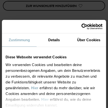
ZUR WUNSCHLISTE HINZUFÜGEN
Artikelnummer
:
60602094
Herstellungsland
:
China
Fabrik
:
Haining Weiersi Knitting Co Ltd
Weiterlesen
MATERIAL & PFLEGEHINWEISE
Zustimmung
Details
Über Cookies
NACHHALTIGKEIT
Material
Diese Webseite verwendet Cookies
LIEFERUNG UND RÜCKSENDUNG
Wir verwenden Cookies und bearbeiten deine
82% Cotton Organic
personenbezogenen Angaben, um dein Benutzererlebnis
16% Polyamide Recycled
zu verbessern, dir relevante Angebote zu machen und
2% Elastane
Lieferung & Rücksendung
die Funktionsfähigkeit unserer Website zu
gewährleisten.
Hier
erfährst du mehr darüber, wie wir
Pflegehinweise
Cookies anwenden und deine personenbezogenen
Lieferung
DAS KÖNNTE DIR AUCH GEFALLEN
Angaben bearbeiten.
Hier
erfährst du, wie du deine
WASCHEN
Einwilligung widerrufen kannst.