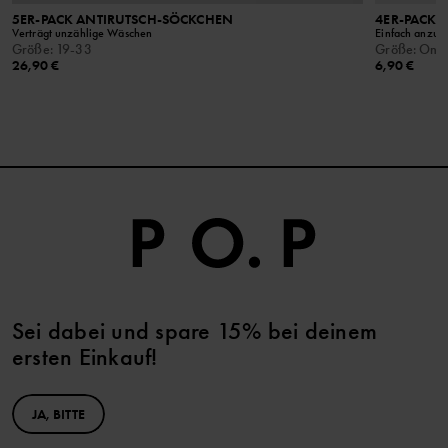
5ER-PACK ANTIRUTSCH-SÖCKCHEN
4ER-PACK 
Verträgt unzählige Wäschen
Einfach anzub
Größe
:
19-33
Größe
:
Ones
26,90 €
6,90 €
Sei dabei und spare 15% bei deinem
ersten Einkauf!
JA, BITTE