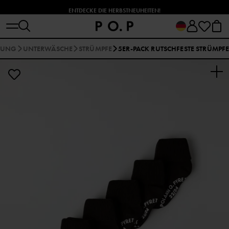
ENTDECKE DIE HERBSTNEUHEITEN!
IDUNG
UNTERWÄSCHE
STRÜMPFE
5ER-PACK RUTSCHFESTE STRÜMPF