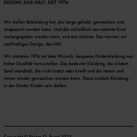
Mitglied werden
DESIGN, DAS HÄLT, SEIT 1976
Wir stellen Bekleidung her, die lange geliebt, gewaschen und
strapaziert werden kann. Und die schließlich ans nächste Kind
weitergegeben werden kann, und ans nächste. Das nennen wir
nachhaltiges Design, das hält.
Wir starteten 1976 mit dem Wunsch, bequeme Kinderkleidung von
hoher Qualität herzustellen. Das bedeutet Kleidung, die wildem
Spiel standhält, die nicht kratzt oder kneift und die immer und
immer wieder gewaschen werden kann. Ganz einfach Kleidung,
in der Kinder Kinder sein dürfen.
Copyright © Polarn O. Pyret 2023