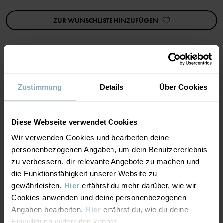
Artikelnummer
:
60290288
ZUR WUNSCHLISTE HINZUFÜGEN
Herstellungsland
:
Republik Korea
Fabrik
:
Kumsan
Weiterlesen
MATERIAL & PFLEGEHINWEISE
Zustimmung
Details
Über Cookies
NACHHALTIGKEIT
Material
Diese Webseite verwendet Cookies
Wir verwenden Cookies und bearbeiten deine
LIEFERUNG UND RÜCKSENDUNG
75% Cotton
personenbezogenen Angaben, um dein Benutzererlebnis
23% Polyamide
zu verbessern, dir relevante Angebote zu machen und
2% Elastane
die Funktionsfähigkeit unserer Website zu
Lieferung & Rücksendung
gewährleisten.
Hier
erfährst du mehr darüber, wie wir
Cookies anwenden und deine personenbezogenen
Pflegehinweise
Angaben bearbeiten.
Hier
erfährst du, wie du deine
Lieferung
DAS KÖNNTE DIR AUCH GEFALLEN
Einwilligung widerrufen kannst.