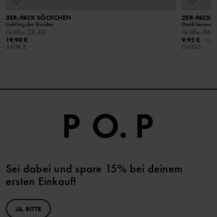
3ER-PACK SÖCKCHEN
2ER-PACK 
Liebling der Kunden
Dank besonders
Größe
:
22-42
Größe
:
86-
19,90 €
9,95 €
19,9
3 FÜR 2
OUTLET
Sei dabei und spare 15% bei deinem
ersten Einkauf!
JA, BITTE