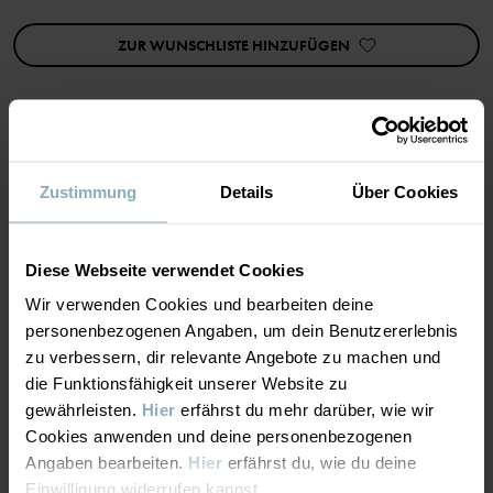
Artikelnummer
:
60290288
ZUR WUNSCHLISTE HINZUFÜGEN
Herstellungsland
:
Republik Korea
Fabrik
:
Kumsan
Weiterlesen
MATERIAL & PFLEGEHINWEISE
Zustimmung
Details
Über Cookies
NACHHALTIGKEIT
Material
Diese Webseite verwendet Cookies
Wir verwenden Cookies und bearbeiten deine
LIEFERUNG UND RÜCKSENDUNG
75% Cotton
personenbezogenen Angaben, um dein Benutzererlebnis
23% Polyamide
zu verbessern, dir relevante Angebote zu machen und
2% Elastane
die Funktionsfähigkeit unserer Website zu
Lieferung & Rücksendung
gewährleisten.
Hier
erfährst du mehr darüber, wie wir
Cookies anwenden und deine personenbezogenen
Pflegehinweise
Angaben bearbeiten.
Hier
erfährst du, wie du deine
Lieferung
DAS KÖNNTE DIR AUCH GEFALLEN
Einwilligung widerrufen kannst.