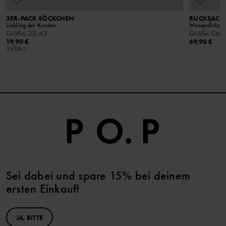
3ER-PACK SÖCKCHEN
RUCKSACK
Liebling der Kunden
Wasserdicht, f
Größe
:
22-42
Größe
:
Ones
19,90 €
69,90 €
3 FÜR 2
Sei dabei und spare 15% bei deinem
ersten Einkauf!
JA, BITTE