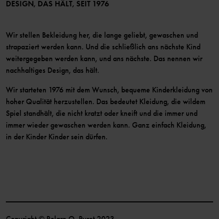
Mitglied werden
DESIGN, DAS HÄLT, SEIT 1976
Wir stellen Bekleidung her, die lange geliebt, gewaschen und
strapaziert werden kann. Und die schließlich ans nächste Kind
weitergegeben werden kann, und ans nächste. Das nennen wir
nachhaltiges Design, das hält.
Wir starteten 1976 mit dem Wunsch, bequeme Kinderkleidung von
hoher Qualität herzustellen. Das bedeutet Kleidung, die wildem
Spiel standhält, die nicht kratzt oder kneift und die immer und
immer wieder gewaschen werden kann. Ganz einfach Kleidung,
in der Kinder Kinder sein dürfen.
Copyright © Polarn O. Pyret 2023