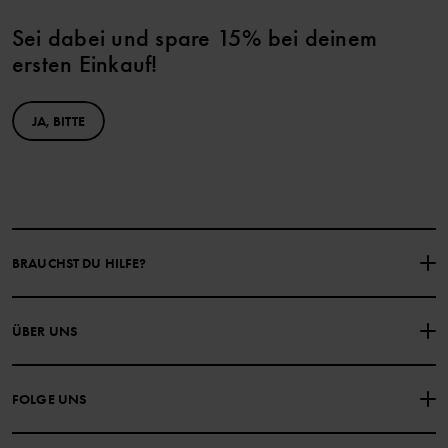
Sei dabei und spare 15% bei deinem
ersten Einkauf!
JA, BITTE
BRAUCHST DU HILFE?
NIMM KONTAKT ZU UNS AUF
ÜBER UNS
HÄUFIG GESTELLTE FRAGEN
EINKAUFSBEDINGUNGEN
Über Polarn O. Pyret
FOLGE UNS
DATENSCHUTZRICHTLINIE
COOKIE-RICHTLINIEN
Unsere Geschichte