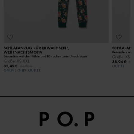
SCHLAFANZUG FÜR ERWACHSENE,
SCHLAFAN
WEIHNACHTSMOTIV
Besonders wei
Besonders weiche Nähte und Bündchen zum Umschlagen
Größe
:
XS-X
Größe
:
XS-XXL
38,94 €
64,
32,45 €
64,90 €
OUTLET
ONLINE ONLY
OUTLET