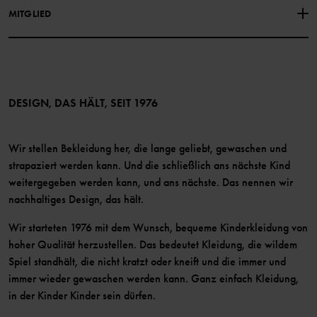
Facebook
Medien
MITGLIED
Instagram
Barrierefreiheit von Webinhalten
Vorteile für Mitglieder
TikTok
Bedingungen
LinkedIn
Mitglied werden
DESIGN, DAS HÄLT, SEIT 1976
Wir stellen Bekleidung her, die lange geliebt, gewaschen und
strapaziert werden kann. Und die schließlich ans nächste Kind
weitergegeben werden kann, und ans nächste. Das nennen wir
nachhaltiges Design, das hält.
Wir starteten 1976 mit dem Wunsch, bequeme Kinderkleidung von
hoher Qualität herzustellen. Das bedeutet Kleidung, die wildem
Spiel standhält, die nicht kratzt oder kneift und die immer und
immer wieder gewaschen werden kann. Ganz einfach Kleidung,
in der Kinder Kinder sein dürfen.