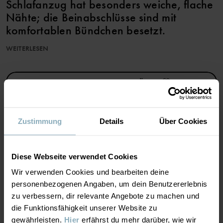
Schlafanzug hat besonders weiche, flache
Nähte; die Beinabschlüsse sind mit
komfortablen Bündchen besetzt.
WEITERLESEN
Produktsicherheit:
KEEP AWAY FROM FIRE
ZUR WUNSCHLISTE HINZUFÜGEN
Artikelnummer
:
60603057
Herstellungsland
:
Bangladesch
Zustimmung
Details
Über Cookies
Fabrik
:
Weiterlesen
MATERIAL & PFLEGEHINWEISE
Diese Webseite verwendet Cookies
Wir verwenden Cookies und bearbeiten deine
NACHHALTIGKEIT
Material
personenbezogenen Angaben, um dein Benutzererlebnis
zu verbessern, dir relevante Angebote zu machen und
LIEFERUNG UND RÜCKSENDUNG
die Funktionsfähigkeit unserer Website zu
95% Cotton Organic
gewährleisten.
Hier
erfährst du mehr darüber, wie wir
5% Elastane