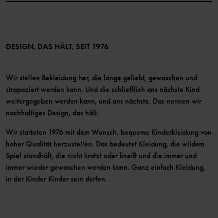
Vorteile für Mitglieder
TikTok
Bedingungen
LinkedIn
Mitglied werden
DESIGN, DAS HÄLT, SEIT 1976
Wir stellen Bekleidung her, die lange geliebt, gewaschen und
strapaziert werden kann. Und die schließlich ans nächste Kind
weitergegeben werden kann, und ans nächste. Das nennen wir
nachhaltiges Design, das hält.
Wir starteten 1976 mit dem Wunsch, bequeme Kinderkleidung von
hoher Qualität herzustellen. Das bedeutet Kleidung, die wildem
Spiel standhält, die nicht kratzt oder kneift und die immer und
immer wieder gewaschen werden kann. Ganz einfach Kleidung,
in der Kinder Kinder sein dürfen.