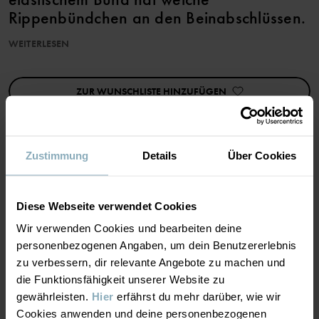
Rippenbündchen an den Beinabschlüssen.
WEITERLESEN
Unsere Erwachsenenkleidung ist in Standardgrößen erhältlich.
Wähle die Größe, die du sonst auch trägst.
ZUR WUNSCHLISTE HINZUFÜGEN
Produkteigenschaften:
• Extra weiche, flache Nähte
Artikelnummer
:
60602753
Zustimmung
Details
Über Cookies
Herstellungsland
:
China
MATERIAL & PFLEGEHINWEISE
Fabrik
:
Shunde Gain Rich Garment Co Ltd
Weiterlesen
Diese Webseite verwendet Cookies
NACHHALTIGKEIT
Material
Wir verwenden Cookies und bearbeiten deine
personenbezogenen Angaben, um dein Benutzererlebnis
zu verbessern, dir relevante Angebote zu machen und
LIEFERUNG UND RÜCKSENDUNG
100% Cotton Organic
die Funktionsfähigkeit unserer Website zu
gewährleisten.
Hier
erfährst du mehr darüber, wie wir
Lieferung & Rücksendung
Cookies anwenden und deine personenbezogenen