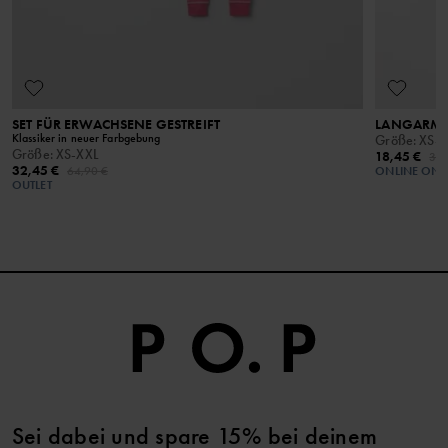
Von offenem Feuer fernhalten
SET FÜR ERWACHSENE GESTREIFT
LANGARM-T
Klassiker in neuer Farbgebung
Größe
:
XS-X
Größe
:
XS-XXL
18,45 €
36,
32,45 €
64,90 €
ONLINE ONL
OUTLET
Sei dabei und spare 15% bei deinem