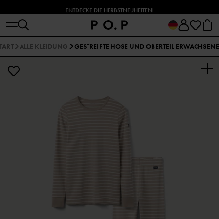
ENTDECKE DIE HERBSTNEUHEITEN!
TART
ALLE KLEIDUNG
GESTREIFTE HOSE UND OBERTEIL ERWACHSENE