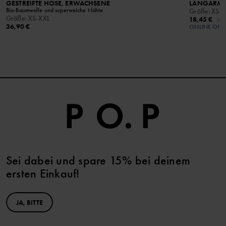
GESTREIFTE HOSE, ERWACHSENE
LANGARM-T
Bio-Baumwolle und superweiche Nähte
Größe
:
XS-X
Größe
:
XS-XXL
18,45 €
36,
36,90 €
ONLINE ONL
Sei dabei und spare 15% bei deinem
ersten Einkauf!
JA, BITTE