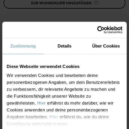
ZUR WUNSCHLISTE HINZUFÜGEN
Artikelnummer
:
60430275
Herstellungsland
:
Bangladesch
Fabrik
:
Weiterlesen
MATERIAL & PFLEGEHINWEISE
Zustimmung
Details
Über Cookies
NACHHALTIGKEIT
Material
Diese Webseite verwendet Cookies
LIEFERUNG UND RÜCKSENDUNG
Wir verwenden Cookies und bearbeiten deine
100% Cotton Organic
personenbezogenen Angaben, um dein Benutzererlebnis
zu verbessern, dir relevante Angebote zu machen und
Lieferung & Rücksendung
Pflegehinweise
die Funktionsfähigkeit unserer Website zu
gewährleisten.
Hier
erfährst du mehr darüber, wie wir
WASCHEN
Cookies anwenden und deine personenbezogenen
Lieferung
DAS KÖNNTE DIR AUCH GEFALLEN
Angaben bearbeiten.
Hier
erfährst du, wie du deine
Maschinenwäsche 60 °C
Einwilligung widerrufen kannst.
Wir liefern versandkostenfrei ab 69€. Die Lieferzeit beträgt 3–5
Bleichen nicht erlaubt