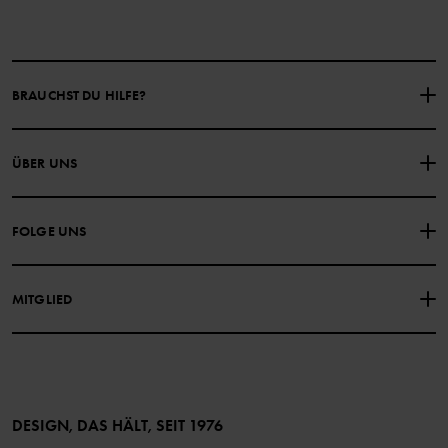
BRAUCHST DU HILFE?
NIMM KONTAKT ZU UNS AUF
ÜBER UNS
HÄUFIG GESTELLTE FRAGEN
EINKAUFSBEDINGUNGEN
Über Polarn O. Pyret
FOLGE UNS
DATENSCHUTZRICHTLINIE
COOKIE-RICHTLINIEN
Unsere Geschichte
Facebook
Medien
MITGLIED
Instagram
Barrierefreiheit von Webinhalten
Vorteile für Mitglieder
TikTok
Bedingungen
LinkedIn
Mitglied werden
DESIGN, DAS HÄLT, SEIT 1976