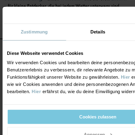
– für kleine Entdecker, die bei jedem Wetter unterwegs sind.
Zustimmung
Details
Diese Webseite verwendet Cookies
Wir verwenden Cookies und bearbeiten deine personenbezo
Benutzererlebnis zu verbessern, dir relevante Angebote zu 
Funktionsfähigkeit unserer Website zu gewährleisten.
Hier
er
wie wir Cookies anwenden und deine personenbezogenen A
Sei dabei und spare 15% bei deinem
bearbeiten.
Hier
erfährst du, wie du deine Einwilligung wider
ersten Einkauf!
JA, BITTE
Cookies zulassen
Anpassen