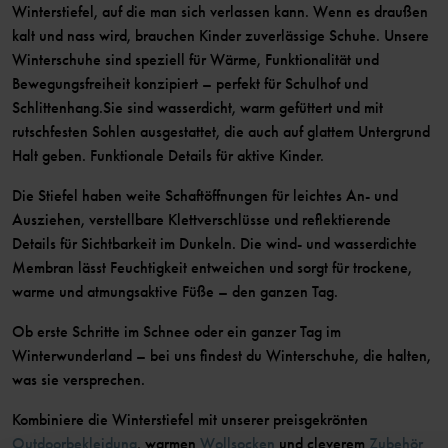
Winterstiefel, auf die man sich verlassen kann. Wenn es draußen
kalt und nass wird, brauchen Kinder zuverlässige Schuhe. Unsere
Winterschuhe sind speziell für Wärme, Funktionalität und
Bewegungsfreiheit konzipiert – perfekt für Schulhof und
Schlittenhang.Sie sind wasserdicht, warm gefüttert und mit
rutschfesten Sohlen ausgestattet, die auch auf glattem Untergrund
Halt geben. Funktionale Details für aktive Kinder.
Die Stiefel haben weite Schaftöffnungen für leichtes An- und
Ausziehen, verstellbare Klettverschlüsse und reflektierende
Details für Sichtbarkeit im Dunkeln. Die wind- und wasserdichte
Membran lässt Feuchtigkeit entweichen und sorgt für trockene,
warme und atmungsaktive Füße – den ganzen Tag.
Ob erste Schritte im Schnee oder ein ganzer Tag im
Winterwunderland – bei uns findest du Winterschuhe, die halten,
was sie versprechen.
Kombiniere die Winterstiefel mit unserer preisgekrönten
Outdoorbekleidung
, warmen
Wollsocken
und cleverem
Zubehör