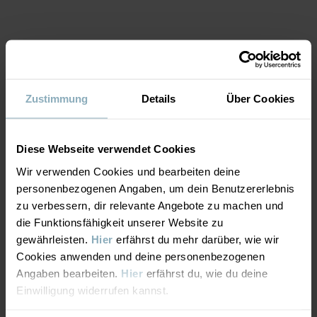
Produktsicherheit:
KEEP AWAY FROM FIRE
Artikelnummer
:
60602618
MATERIAL & PFLEGEHINWEISE
Herstellungsland
:
China
Fabrik
:
Nantong Xingrong Textile Co Ltd
Zustimmung
Details
Über Cookies
NACHHALTIGKEIT
Material
Weiterlesen
Diese Webseite verwendet Cookies
LIEFERUNG UND RÜCKSENDUNG
100% Wool
Wir verwenden Cookies und bearbeiten deine
personenbezogenen Angaben, um dein Benutzererlebnis
Lieferung & Rücksendung
Pflegehinweise
zu verbessern, dir relevante Angebote zu machen und
die Funktionsfähigkeit unserer Website zu
gewährleisten.
Hier
erfährst du mehr darüber, wie wir
WASCHEN
Lieferung
DAS KÖNNTE DIR AUCH GEFALLEN
Cookies anwenden und deine personenbezogenen
Wollwaschgang 30 °C
Angaben bearbeiten.
Hier
erfährst du, wie du deine
Wir liefern versandkostenfrei ab 69€. Die Lieferzeit beträgt 3–5
Bleichen nicht erlaubt
Einwilligung widerrufen kannst.
Werktagen. Je nachdem, an welche Postleitzahl die Lieferung
Nicht im Trommeltrockner trocknen