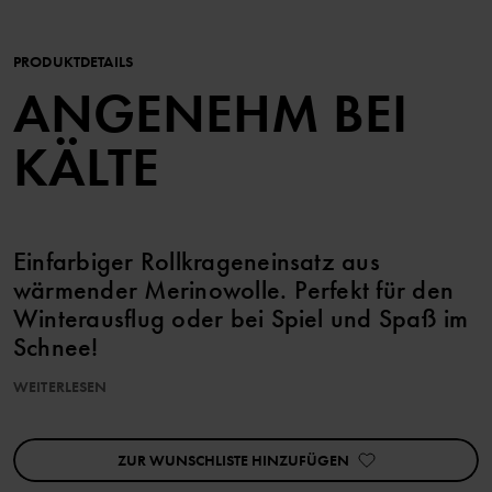
PRODUKTDETAILS
ANGENEHM BEI
KÄLTE
Einfarbiger Rollkrageneinsatz aus
wärmender Merinowolle. Perfekt für den
Winterausflug oder bei Spiel und Spaß im
Schnee!
WEITERLESEN
Die in diesem Kleidungsstück verarbeitete Wolle ist RWS-
zertifiziert (Responsible Wool Standard). Erfahre mehr auf
https://www.polarnopyret.se/pop-cares/hallbara-plagg/vara-
ZUR WUNSCHLISTE HINZUFÜGEN
hallbarhetsmarkningar»