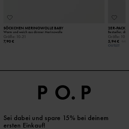
SÖCKCHEN MERINOWOLLE BABY
2ER-PACK 
Warm und weich aus dünner Merinowolle
Bestseller, die
Größe
:
10-21
Größe
:
10-2
7,90 €
5,94 €
9,90
OUTLET
Sei dabei und spare 15% bei deinem
ersten Einkauf!