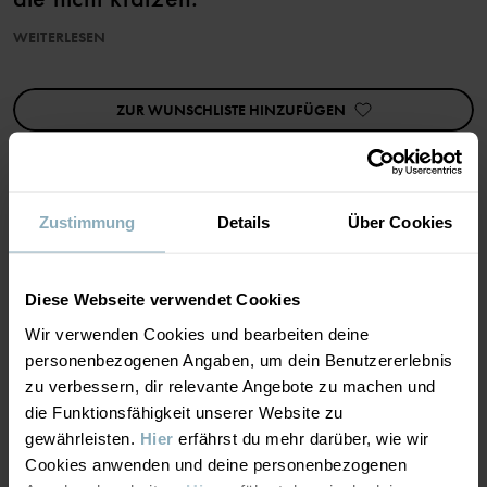
WEITERLESEN
Dank Superwash-Behandlung kann dieses Produkt in der
Waschmaschine gewaschen werden ohne zu verfilzen.
ZUR WUNSCHLISTE HINZUFÜGEN
Die in diesem Kleidungsstück verarbeitete Wolle ist RWS-
zertifiziert (Responsible Wool Standard). Erfahre mehr auf
https://www.polarnopyret.se/pop-cares/hallbara-plagg/vara-
hallbarhetsmarkningar»
Produktsicherheit:
KEEP AWAY FROM FIRE
Zustimmung
Details
Über Cookies
MATERIAL & PFLEGEHINWEISE
Artikelnummer
:
60602587
Diese Webseite verwendet Cookies
NACHHALTIGKEIT
Material
Herstellungsland
:
China
Wir verwenden Cookies und bearbeiten deine
Fabrik
:
Qingdao Sino Textile Technique Co Ltd
personenbezogenen Angaben, um dein Benutzererlebnis
Weiterlesen
LIEFERUNG UND RÜCKSENDUNG
zu verbessern, dir relevante Angebote zu machen und
100% Wool Merino
die Funktionsfähigkeit unserer Website zu
gewährleisten.
Hier
erfährst du mehr darüber, wie wir
Lieferung & Rücksendung
Pflegehinweise
Cookies anwenden und deine personenbezogenen