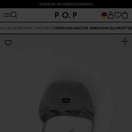
ENTDECKE DIE HERBSTNEUHEITEN!
NG
ACCESSOIRES
MÜTZEN
ERSTLINGSMÜTZE MERINOWOLLFROTTEE