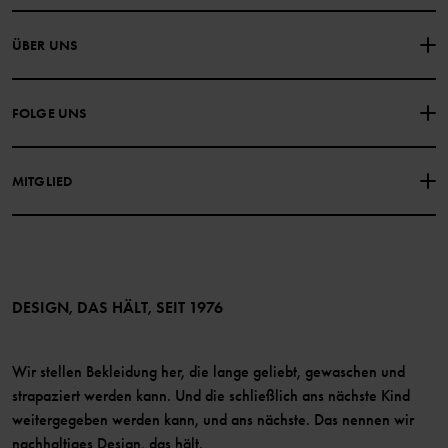
NIMM KONTAKT ZU UNS AUF
ÜBER UNS
HÄUFIG GESTELLTE FRAGEN
EINKAUFSBEDINGUNGEN
Über Polarn O. Pyret
FOLGE UNS
DATENSCHUTZRICHTLINIE
COOKIE-RICHTLINIEN
Unsere Geschichte
Facebook
Medien
MITGLIED
Instagram
Barrierefreiheit von Webinhalten
Vorteile für Mitglieder
TikTok
Bedingungen
LinkedIn
Mitglied werden
DESIGN, DAS HÄLT, SEIT 1976
Wir stellen Bekleidung her, die lange geliebt, gewaschen und
strapaziert werden kann. Und die schließlich ans nächste Kind
weitergegeben werden kann, und ans nächste. Das nennen wir
nachhaltiges Design, das hält.