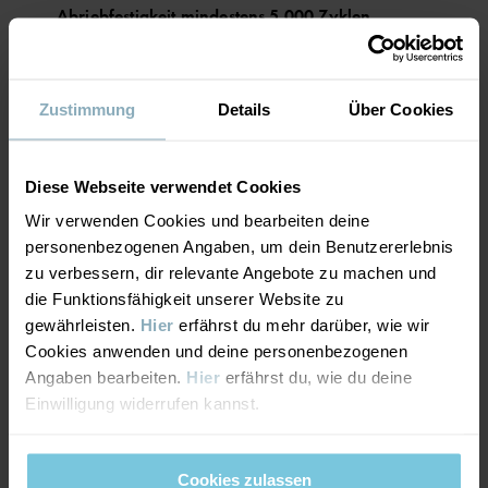
Abriebfestigkeit mindestens 5.000 Zyklen
PRODUKTANGABEN:
Sehr gute Strapazierfähigkeit. Das Kleidungsstück hält
• Wasserdruck-Resistenz von mindestens 12.000 mm
starker Abnutzung stand und eignet sich für intensive
• Atmungsaktivität von mind. 7000 g/m²/24 h
• Abriebfestigkeit mind. 5000 Umdrehungen, Körnung 180, 12
Aktivitäten.
kPa
Zustimmung
Details
Über Cookies
• Vollständig versiegelte Nähte machen das Kleidungsstück
wasserdicht
• Winddichtes Material, damit kalter Wind draußen bleibt
ATMUNGSAKTIVITÄT
6/6
• Wasserabweisend dank PFAS-freier Imprägnierung mit BIONIC-
Diese Webseite verwendet Cookies
FINISH® ECO
Atmungsaktivität mindestens 7.000 g/m²/24h
• 3M-Reflektoren mit 360-Grad-Sichtbarkeit
Wir verwenden Cookies und bearbeiten deine
• Hochwertige YKK-Reißverschlüsse
Optimale Atmungsaktivität. Das Kleidungsstück eignet sich
personenbezogenen Angaben, um dein Benutzererlebnis
für sehr aktive Spiele.
zu verbessern, dir relevante Angebote zu machen und
Artikelnummer
:
60603230
die Funktionsfähigkeit unserer Website zu
gewährleisten.
Hier
erfährst du mehr darüber, wie wir
Herstellungsland
:
China
WINDDICHTIGKEIT
6/6
Cookies anwenden und deine personenbezogenen
Fabrik
:
Hangzhou Hualan Garments Co Ltd
Angaben bearbeiten.
Hier
erfährst du, wie du deine
Weiterlesen
Winddichte Membran
Einwilligung widerrufen kannst.
Optimaler Windschutz. Das Kleidungsstück hält jeglichen
Wind ab.
Cookies zulassen