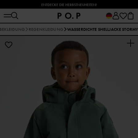
ENTDECKE DIE HERBSTNEUHEITEN!
BEKLEIDUNG
REGENKLEIDUNG
WASSERDICHTE SHELLJACKE STORM