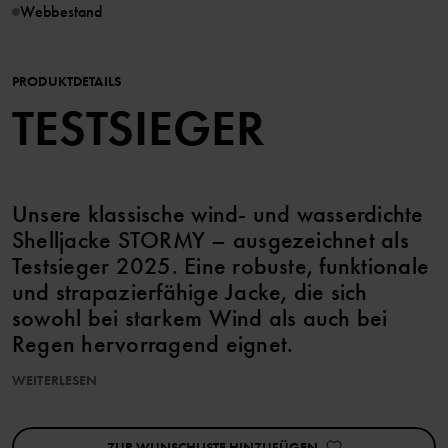
Webbestand
PRODUKTDETAILS
TESTSIEGER
Unsere klassische wind- und wasserdichte
Shelljacke STORMY – ausgezeichnet als
Testsieger 2025. Eine robuste, funktionale
und strapazierfähige Jacke, die sich
sowohl bei starkem Wind als auch bei
Regen hervorragend eignet.
WEITERLESEN
EIGENSCHAFTEN:
• Mehrfach zum Testsieger von der Jury auf best-i-test.se gekürt –
zuletzt 2025.
ZUR WUNSCHLISTE HINZUFÜGEN