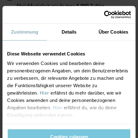
• Atmungsaktivität von mind. 7000 g/m²/24 h
Abriebfestigkeit mindestens 5.000 Zyklen
• Abriebfestigkeit mind. 5000 Umdrehungen, Körnung 180, 12
Sehr gute Strapazierfähigkeit. Das Kleidungsstück hält
kPa
starker Abnutzung stand und eignet sich für intensive
• Vollständig versiegelte Nähte machen das Kleidungsstück
wasserdicht
Aktivitäten.
• Winddichtes Material, das vor Wind schützt
Zustimmung
Details
Über Cookies
• Wasserabweisend dank PFAS-freier Imprägnierung mit BIONIC-
FINISH® ECO
• 3M-Reflektoren mit 360-Grad-Sichtbarkeit
ATMUNGSAKTIVITÄT
6/6
• Hochwertige YKK-Reißverschlüsse
Diese Webseite verwendet Cookies
Atmungsaktivität mindestens 7.000 g/m²/24h
Wir verwenden Cookies und bearbeiten deine
Artikelnummer
:
60602567
Optimale Atmungsaktivität. Das Kleidungsstück eignet sich
personenbezogenen Angaben, um dein Benutzererlebnis
für sehr aktive Spiele.
zu verbessern, dir relevante Angebote zu machen und
Herstellungsland
:
China
die Funktionsfähigkeit unserer Website zu
Fabrik
:
Hangzhou Hualan Garments Co Ltd
gewährleisten.
Hier
erfährst du mehr darüber, wie wir
Weiterlesen
WINDDICHTIGKEIT
6/6
Cookies anwenden und deine personenbezogenen
Angaben bearbeiten.
Hier
erfährst du, wie du deine
Winddichte Membran
Einwilligung widerrufen kannst.
Optimaler Windschutz. Das Kleidungsstück hält jeglichen
Wind ab.
Cookies zulassen