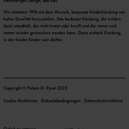
nachhaltiges Design, das hält.
Wir starteten 1976 mit dem Wunsch, bequeme Kinderkleidung von
hoher Qualität herzustellen. Das bedeutet Kleidung, die wildem
Spiel standhält, die nicht kratzt oder kneift und die immer und
immer wieder gewaschen werden kann. Ganz einfach Kleidung,
in der Kinder Kinder sein dürfen.
Copyright © Polarn O. Pyret 2023
Cookie-Richtlinien
Einkaufsbedingungen
Datenschutzrichtlinie
Också av intresse