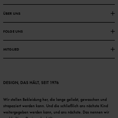
NIMM KONTAKT ZU UNS AUF
ÜBER UNS
HÄUFIG GESTELLTE FRAGEN
EINKAUFSBEDINGUNGEN
Über Polarn O. Pyret
FOLGE UNS
DATENSCHUTZRICHTLINIE
COOKIE-RICHTLINIEN
Unsere Geschichte
Facebook
Medien
MITGLIED
Instagram
Barrierefreiheit von Webinhalten
Vorteile für Mitglieder
TikTok
Bedingungen
LinkedIn
Mitglied werden
DESIGN, DAS HÄLT, SEIT 1976
Wir stellen Bekleidung her, die lange geliebt, gewaschen und
strapaziert werden kann. Und die schließlich ans nächste Kind
weitergegeben werden kann, und ans nächste. Das nennen wir