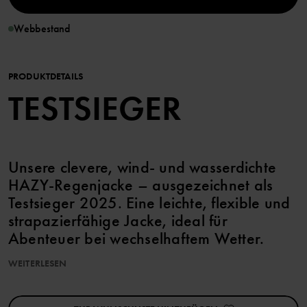
Webbestand
PRODUKTDETAILS
TESTSIEGER
Unsere clevere, wind- und wasserdichte
HAZY-Regenjacke – ausgezeichnet als
Testsieger 2025. Eine leichte, flexible und
strapazierfähige Jacke, ideal für
Abenteuer bei wechselhaftem Wetter.
WEITERLESEN
Dank des anschmiegsamen Materials lässt sie sich leicht in der
Tasche verstauen.