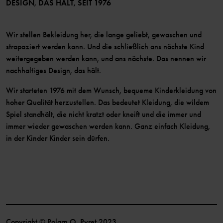
Mitglied werden
DESIGN, DAS HÄLT, SEIT 1976
Wir stellen Bekleidung her, die lange geliebt, gewaschen und
strapaziert werden kann. Und die schließlich ans nächste Kind
weitergegeben werden kann, und ans nächste. Das nennen wir
nachhaltiges Design, das hält.
Wir starteten 1976 mit dem Wunsch, bequeme Kinderkleidung von
hoher Qualität herzustellen. Das bedeutet Kleidung, die wildem
Spiel standhält, die nicht kratzt oder kneift und die immer und
immer wieder gewaschen werden kann. Ganz einfach Kleidung,
in der Kinder Kinder sein dürfen.
Copyright © Polarn O. Pyret 2023