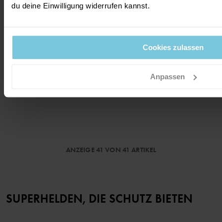
du deine Einwilligung widerrufen kannst.
Cookies zulassen
WASSERDICHTE STORMY
SHELLJACKE, EINFARBIG
Perfekt für Regenwetter!
Anpassen
Größe
:
80-152
99,90 €
ANZEIGE 41 VON 41 ARTIKEL
SUPERHELDEN, DIE SCHUTZ BIETEN