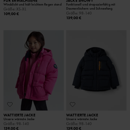
FÜR ERWACHSENE
JACKE SNOWY
Winddicht und hält leichtem Regen stand
Funktionell und strapazierfähig mit
Daumenlöchern und Schneefang
Größe
:
XS-XL
Größe
:
98-140
109,00 €
139,00 €
WATTIERTE JACKE
WATTIERTE JACKE
Unsere wärmste Jacke
Unsere wärmste Jacke
Größe
:
98-140
Größe
:
98-140
139,00 €
139,00 €