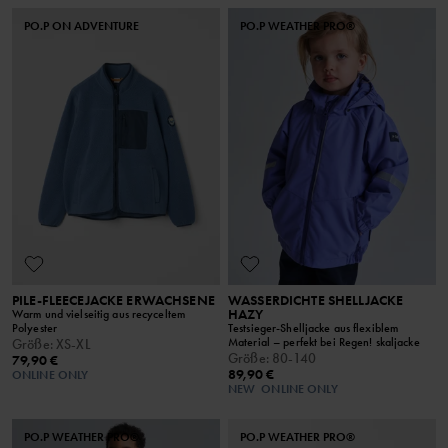
PO.P ON ADVENTURE
PO.P WEATHER PRO®
PILE-FLEECEJACKE ERWACHSENE
WASSERDICHTE SHELLJACKE
HAZY
Warm und vielseitig aus recyceltem
Polyester
Testsieger-Shelljacke aus flexiblem
Material – perfekt bei Regen! skaljacke
Größe
:
XS-XL
Größe
:
80-140
79,90 €
89,90 €
ONLINE ONLY
NEW
ONLINE ONLY
PO.P WEATHER PRO®
PO.P WEATHER PRO®