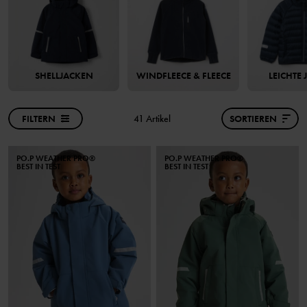
SHELLJACKEN
WINDFLEECE & FLEECE
LEICHTE
FILTERN
41 Artikel
SORTIEREN
PO.P WEATHER PRO®
PO.P WEATHER PRO®
BEST IN TEST
BEST IN TEST