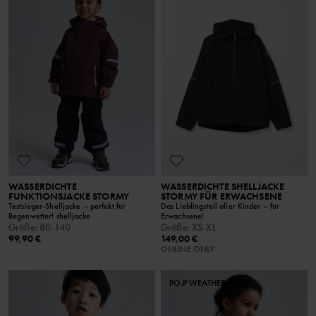
WASSERDICHTE
WASSERDICHTE SHELLJACKE
FUNKTIONSJACKE STORMY
STORMY FÜR ERWACHSENE
Testsieger-Shelljacke – perfekt für
Das Lieblingsteil aller Kinder – für
Regenwetter! shelljacke
Erwachsene!
Größe
:
80-140
Größe
:
XS-XL
99,90 €
149,00 €
ONLINE ONLY
PO.P WEATHER PRO®