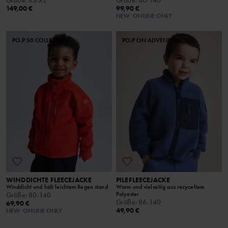
149,00 €
99,90 €
NEW
ONLINE ONLY
PO.P 50 COLLECTION
PO.P ON ADVENTURE
WINDDICHTE FLEECEJACKE
PILEFLEECEJACKE
Winddicht und hält leichtem Regen stand
Warm und vielseitig aus recyceltem
Polyester
Größe
:
80-140
Größe
:
86-140
69,90 €
49,90 €
NEW
ONLINE ONLY