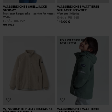
WASSERDICHTE SHELLJACKE
WASSERDICHTE WATTIERTE
STORMY
SKIJACKE POWDER
Testsieger-Regenjacke – perfekt für nasses
Wattierte Skijacke
Wetter!
Größe
:
98-140
Größe
:
80-152
149,00 €
99,90 €
PO.P WEATHER PRO®
BEST IN TEST
WINDDICHTE PILE-FLEECEJACKE
WASSERDICHTE WATTIERTE