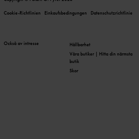
Cookie-Richtlinien
Einkaufsbedingungen
Datenschutzrichtlinie
Också av intresse
Hållbarhet
Våra butiker | Hitta din närmsta
butik
Skor