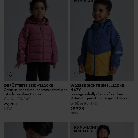
PO.P WEATHER PRO®
GEFÜTTERTE LEICHTJACKE
WASSERDICHTE SHELLJACKE
HAZY
Gefüttert, winddicht und wasserabweisend
mit schützendem Kapuze
Testsieger-Shelljacke aus flexiblem
Material – perfekt bei Regen! skaljacke
Größe
:
80-140
Größe
:
80-140
79,90 €
89,90 €
NEW
NEW
PO.P WEATHER PRO®
BEST IN TEST