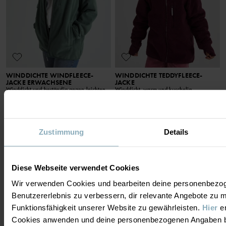
WINDDICHTE WINDFLEECE-
WINDDICHTE TEDDYFLEECE-
JACKE ERWACHSENE
JACKE
Winddicht und beständig gegen leichten
Winddicht, warm und kuschelig
Regen
Größe
:
80-140
Größe
:
XS-XL
69,90 €
109,00 €
ONLINE ONLY
ONLINE ONLY
Zustimmung
Details
PO.P WEATHER PRO®
Diese Webseite verwendet Cookies
Wir verwenden Cookies und bearbeiten deine personenbezo
Benutzererlebnis zu verbessern, dir relevante Angebote zu 
Funktionsfähigkeit unserer Website zu gewährleisten.
Hier
er
Cookies anwenden und deine personenbezogenen Angaben b