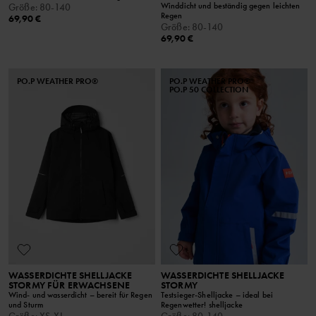
Winddicht und beständig gegen leichten
Größe
:
80-140
Regen
69,90 €
Größe
:
80-140
69,90 €
PO.P WEATHER PRO®
PO.P WEATHER PRO®
PO.P 50 COLLECTION
WASSERDICHTE SHELLJACKE
WASSERDICHTE SHELLJACKE
STORMY FÜR ERWACHSENE
STORMY
Wind- und wasserdicht – bereit für Regen
Testsieger-Shelljacke – ideal bei
und Sturm
Regenwetter! shelljacke
Größe
:
XS-XL
Größe
:
80-140