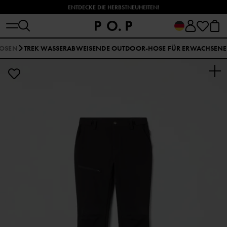
ENTDECKE DIE HERBSTNEUHEITEN!
OSEN
TREK WASSERABWEISENDE OUTDOOR-HOSE FÜR ERWACHSENE