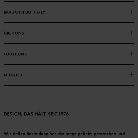
BRAUCHST DU HILFE?
NIMM KONTAKT ZU UNS AUF
ÜBER UNS
HÄUFIG GESTELLTE FRAGEN
EINKAUFSBEDINGUNGEN
Über Polarn O. Pyret
FOLGE UNS
DATENSCHUTZRICHTLINIE
COOKIE-RICHTLINIEN
Unsere Geschichte
Facebook
Medien
MITGLIED
Instagram
Barrierefreiheit von Webinhalten
Vorteile für Mitglieder
TikTok
Bedingungen
LinkedIn
Mitglied werden
DESIGN, DAS HÄLT, SEIT 1976
Wir stellen Bekleidung her, die lange geliebt, gewaschen und