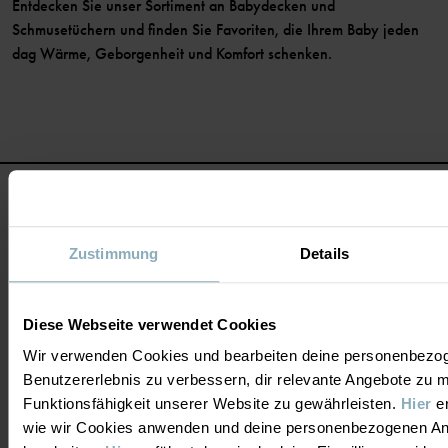
Entdecken Sie unser Sortiment an Babydecken und
Schmusetüchern und finden Sie Favoriten, die Ihrem Baby jeden
dag Wärme, Geborgenheit und Komfort schenken.
Zustimmung
Details
Sei dabei und spare 15% bei deinem
Diese Webseite verwendet Cookies
ersten Einkauf!
Wir verwenden Cookies und bearbeiten deine personenbezo
Benutzererlebnis zu verbessern, dir relevante Angebote zu 
Funktionsfähigkeit unserer Website zu gewährleisten.
Hier
er
JA, BITTE
wie wir Cookies anwenden und deine personenbezogenen A