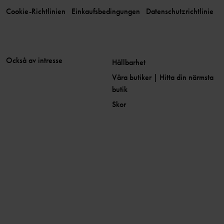
Cookie-Richtlinien
Einkaufsbedingungen
Datenschutzrichtlinie
Också av intresse
Hållbarhet
Våra butiker | Hitta din närmsta
butik
Skor