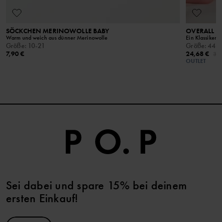
SÖCKCHEN MERINOWOLLE BABY
OVERALL
Warm und weich aus dünner Merinowolle
Ein Klassiker s
Größe
:
10-21
Größe
:
44-
7,90 €
24,68 €
32,
OUTLET
Sei dabei und spare 15% bei deinem
ersten Einkauf!