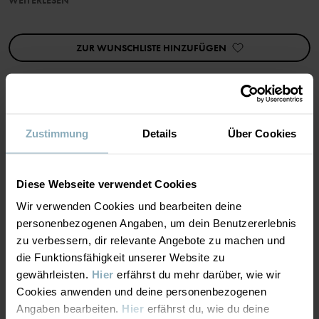
• YKK-Druckknöpfe
WEITERLESEN
ZUR WUNSCHLISTE HINZUFÜGEN
Produktsicherheit:
KEEP AWAY FROM FIRE
Artikelnummer
:
60432648
Herstellungsland
:
Bangladesch
Zustimmung
Details
Über Cookies
MATERIAL & PFLEGEHINWEISE
Fabrik
:
Weiterlesen
NACHHALTIGKEIT
Pflegehinweise
Diese Webseite verwendet Cookies
Wir verwenden Cookies und bearbeiten deine
WASCHEN
LIEFERUNG UND RÜCKSENDUNG
personenbezogenen Angaben, um dein Benutzererlebnis
zu verbessern, dir relevante Angebote zu machen und
Maschinenwäsche 60 °C
die Funktionsfähigkeit unserer Website zu
Bleichen nicht erlaubt
Lieferung & Rücksendung
gewährleisten.
Hier
erfährst du mehr darüber, wie wir
Trommeltrocknen mittlere Temperatur
Cookies anwenden und deine personenbezogenen
Angaben bearbeiten.
Hier
erfährst du, wie du deine
Bügeln mit mittlerer Temperatur