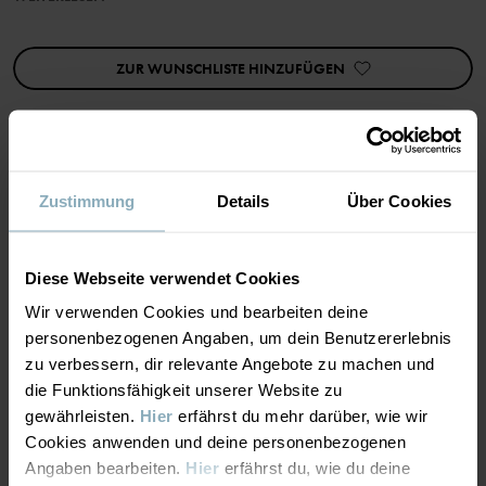
Dieses Produkt entspricht der EU-Richtlinie 2016/425 und der
Norm As/NSZ 4399. Der Sonnenhut schützt nicht vor
reflektierter oder gestreuter UV-Strahlung. Eine Krempenbreite
ZUR WUNSCHLISTE HINZUFÜGEN
von sechs Zentimetern oder mehr wird empfohlen (unsere
Krempen sind immer mindestens sechs Zentimeter breit).
Artikelnummer
:
60603426
Herstellungsland
:
China
Zustimmung
Details
Über Cookies
MATERIAL & PFLEGEHINWEISE
Fabrik
:
Wuxi Yinye Zhenzhi Youxian Gongsi
Weiterlesen
NACHHALTIGKEIT
Material
Diese Webseite verwendet Cookies
Wir verwenden Cookies und bearbeiten deine
LIEFERUNG UND RÜCKSENDUNG
personenbezogenen Angaben, um dein Benutzererlebnis
100% Cotton Organic
zu verbessern, dir relevante Angebote zu machen und
die Funktionsfähigkeit unserer Website zu
Lieferung & Rücksendung
Pflegehinweise
gewährleisten.
Hier
erfährst du mehr darüber, wie wir
Cookies anwenden und deine personenbezogenen
WASCHEN
Angaben bearbeiten.
Hier
erfährst du, wie du deine