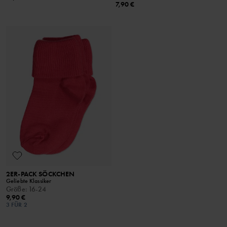
7,90 €
2ER-PACK SÖCKCHEN
Geliebte Klassiker
Größe
:
16-24
9,90 €
3 FÜR 2