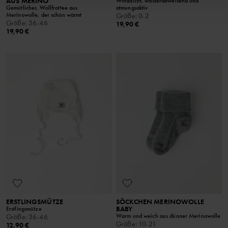
AUS MERINO
Winddicht, wasserabweisend und
Gemütlicher, Wollfrottee aus
atmungsaktiv
Merinowolle, der schön wärmt
Größe
:
0-2
Größe
:
36-46
19,90 €
19,90 €
ERSTLINGSMÜTZE
SÖCKCHEN MERINOWOLLE
BABY
Erstlingsmütze
Warm und weich aus dünner Merinowolle
Größe
:
36-46
Größe
:
10-21
12,90 €