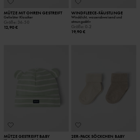
MÜTZE MIT OHREN GESTREIFT
WINDFLEECE-FÄUSTLINGE
Geliebter Klassiker
Winddicht, wasserabweisend und
atmungsaktiv
Größe
:
36-50
Größe
:
0-2
12,90 €
19,90 €
MÜTZE GESTREIFT BABY
2ER-PACK SÖCKCHEN BABY