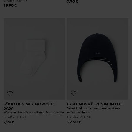
Größe
:
36-46
7,90 €
19,90 €
SÖCKCHEN MERINOWOLLE
ERSTLINGSMÜTZE VINDFLEECE
BABY
Winddicht und wasserabweisend aus
Warm und weich aus dünner Merinowolle
weichem Fleece
Größe
:
10-21
Größe
:
40-50
7,90 €
22,90 €