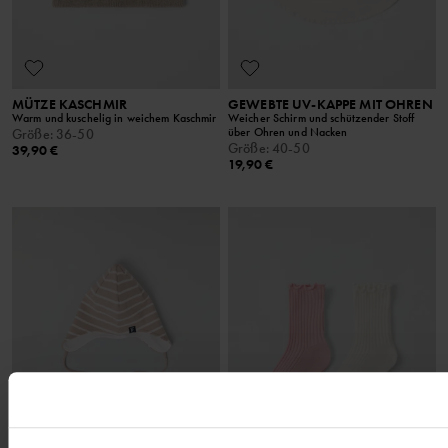
MÜTZE KASCHMIR
GEWEBTE UV-KAPPE MIT OHREN
Warm und kuschelig in weichem Kaschmir
Weicher Schirm und schützender Stoff
über Ohren und Nacken
Größe
:
36-50
Größe
:
40-50
39,90 €
19,90 €