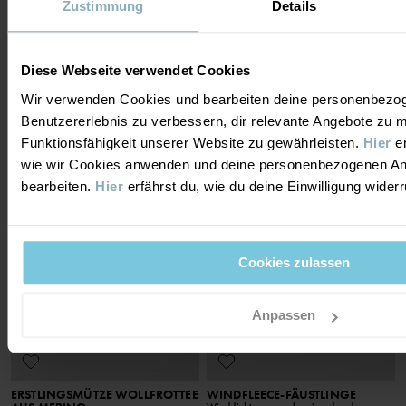
Zustimmung
Details
ERSTLINGSMÜTZE, GEFÜTTERT
2ER-PACK SÖCKCHEN
Winddicht mit Trikotfutter und Bindeband
Kundenlieblinge mit süßem Volant
Diese Webseite verwendet Cookies
Größe
:
40-50
Größe
:
10-33
22,90 €
12,90 €
Wir verwenden Cookies und bearbeiten deine personenbezo
3 FÜR 2
Benutzererlebnis zu verbessern, dir relevante Angebote zu 
Funktionsfähigkeit unserer Website zu gewährleisten.
Hier
er
wie wir Cookies anwenden und deine personenbezogenen A
bearbeiten.
Hier
erfährst du, wie du deine Einwilligung wider
Cookies zulassen
Anpassen
ERSTLINGSMÜTZE WOLLFROTTEE
WINDFLEECE-FÄUSTLINGE