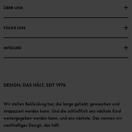
NIMM KONTAKT ZU UNS AUF
ÜBER UNS
HÄUFIG GESTELLTE FRAGEN
EINKAUFSBEDINGUNGEN
Über Polarn O. Pyret
FOLGE UNS
DATENSCHUTZRICHTLINIE
COOKIE-RICHTLINIEN
Unsere Geschichte
Facebook
Medien
MITGLIED
Instagram
Barrierefreiheit von Webinhalten
Vorteile für Mitglieder
TikTok
Bedingungen
LinkedIn
Mitglied werden
DESIGN, DAS HÄLT, SEIT 1976
Wir stellen Bekleidung her, die lange geliebt, gewaschen und
strapaziert werden kann. Und die schließlich ans nächste Kind
weitergegeben werden kann, und ans nächste. Das nennen wir
nachhaltiges Design, das hält.