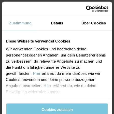
Weiterlesen
MATERIAL & PFLEGEHINWEISE
Zustimmung
Details
Über Cookies
LIEFERUNG UND RÜCKSENDUNG
Material
Diese Webseite verwendet Cookies
Lieferung & Rücksendung
100% [5637149076]
Wir verwenden Cookies und bearbeiten deine
personenbezogenen Angaben, um dein Benutzererlebnis
zu verbessern, dir relevante Angebote zu machen und
Pflegehinweise
Lieferung
DAS KÖNNTE DIR AUCH GEFALLEN
die Funktionsfähigkeit unserer Website zu
gewährleisten.
Hier
erfährst du mehr darüber, wie wir
WASCHEN
Wir liefern versandkostenfrei ab 69€. Die Lieferzeit beträgt 3–5
Cookies anwenden und deine personenbezogenen
Werktagen. Je nachdem, an welche Postleitzahl die Lieferung
Nicht waschen
Angaben bearbeiten.
Hier
erfährst du, wie du deine
erfolgen soll, werden an der Kasse die verfügbaren
Einwilligung widerrufen kannst.
Bleichen nicht erlaubt
Versandoptionen angezeigt.
Nicht im Trommeltrockner trocknen
Nicht bügeln
Cookies zulassen