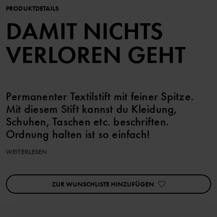
PRODUKTDETAILS
DAMIT NICHTS
VERLOREN GEHT
Permanenter Textilstift mit feiner Spitze.
Mit diesem Stift kannst du Kleidung,
Schuhen, Taschen etc. beschriften.
Ordnung halten ist so einfach!
Die Tinte ist wasserfest und Xylol-frei.
WEITERLESEN
Artikelnummer
:
60077890
ZUR WUNSCHLISTE HINZUFÜGEN
Herstellungsland
:
Deutschland
Fabrik
:
Aw Faber-Castell GmbH