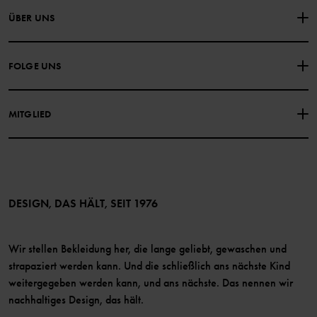
NIMM KONTAKT ZU UNS AUF
ÜBER UNS
HÄUFIG GESTELLTE FRAGEN
EINKAUFSBEDINGUNGEN
Über Polarn O. Pyret
FOLGE UNS
DATENSCHUTZRICHTLINIE
COOKIE-RICHTLINIEN
Unsere Geschichte
Facebook
Medien
MITGLIED
Instagram
Barrierefreiheit von Webinhalten
Vorteile für Mitglieder
TikTok
Bedingungen
LinkedIn
Mitglied werden
DESIGN, DAS HÄLT, SEIT 1976
Wir stellen Bekleidung her, die lange geliebt, gewaschen und
strapaziert werden kann. Und die schließlich ans nächste Kind
weitergegeben werden kann, und ans nächste. Das nennen wir
nachhaltiges Design, das hält.