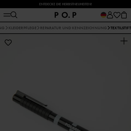
ENTDECKE DIE HERBSTNEUHEITEN!
UNG
KLEIDERPFLEGE
REPARATUR UND KENNZEICHNUNG
TEXTILSTIFT