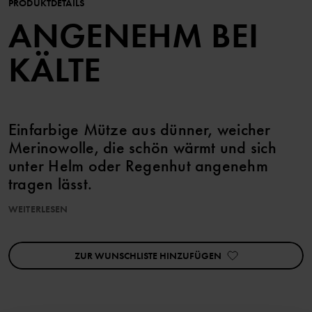
PRODUKTDETAILS
ANGENEHM BEI
KÄLTE
Einfarbige Mütze aus dünner, weicher
Merinowolle, die schön wärmt und sich
unter Helm oder Regenhut angenehm
tragen lässt.
WEITERLESEN
Dank Superwash-Behandlung kann dieser Artikel in der
Waschmaschine gewaschen werden ohne zu verfilzen.
ZUR WUNSCHLISTE HINZUFÜGEN
Die in diesem Kleidungsstück verarbeitete Wolle ist RWS-
zertifiziert (Responsible Wool Standard). Erfahre mehr auf
https://www.polarnopyret.se/pop-cares/hallbara-plagg/vara-
hallbarhetsmarkningar»