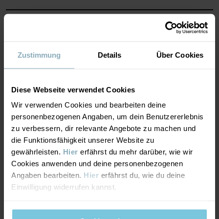
Produktsicherheit:
KEEP AWAY FROM FIRE
MATERIAL & PFLEGEHINWEISE
Artikelnummer
:
60602597
NACHHALTIGKEIT
Material
Zustimmung
Details
Über Cookies
Herstellungsland
:
China
Fabrik
:
Qingdao Sino Textile Technique Co Ltd
Weiterlesen
LIEFERUNG UND RÜCKSENDUNG
100% Wool Merino
Diese Webseite verwendet Cookies
Wir verwenden Cookies und bearbeiten deine
Lieferung & Rücksendung
Pflegehinweise
personenbezogenen Angaben, um dein Benutzererlebnis
zu verbessern, dir relevante Angebote zu machen und
WASCHEN
die Funktionsfähigkeit unserer Website zu
Lieferung
DAS KÖNNTE DIR AUCH GEFALLEN
gewährleisten.
Hier
erfährst du mehr darüber, wie wir
Wollwaschgang 30 °C
Cookies anwenden und deine personenbezogenen
PO.P WEATHER PRO®
Wir liefern versandkostenfrei ab 69€. Die Lieferzeit beträgt 3–5
Bleichen nicht erlaubt
Angaben bearbeiten.
Hier
erfährst du, wie du deine
Werktagen. Je nachdem, an welche Postleitzahl die Lieferung
Einwilligung widerrufen kannst.
Nicht im Trommeltrockner trocknen
erfolgen soll, werden an der Kasse die verfügbaren
Nicht bügeln
Versandoptionen angezeigt.