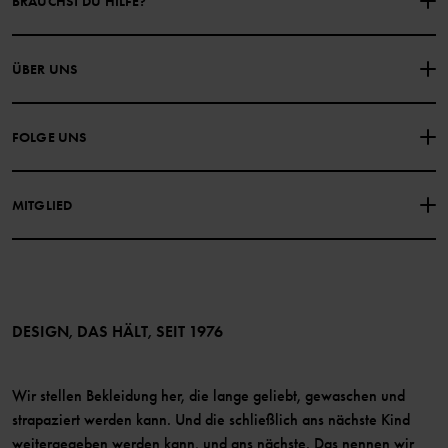
BRAUCHST DU HILFE?
NIMM KONTAKT ZU UNS AUF
ÜBER UNS
HÄUFIG GESTELLTE FRAGEN
EINKAUFSBEDINGUNGEN
Über Polarn O. Pyret
FOLGE UNS
DATENSCHUTZRICHTLINIE
COOKIE-RICHTLINIEN
Unsere Geschichte
Facebook
Medien
MITGLIED
Instagram
Barrierefreiheit von Webinhalten
Vorteile für Mitglieder
TikTok
Bedingungen
LinkedIn
Mitglied werden
DESIGN, DAS HÄLT, SEIT 1976
Wir stellen Bekleidung her, die lange geliebt, gewaschen und
strapaziert werden kann. Und die schließlich ans nächste Kind
weitergegeben werden kann, und ans nächste. Das nennen wir