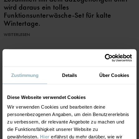
wird daraus ein tolles
Funktionsunterwäsche-Set für kalte
Wintertage.
WEITERLESEN
Die in diesem Kleidungsstück verarbeitete Wolle ist RWS-
zertifiziert (Responsible Wool Standard). Erfahre mehr auf
https://www.polarnopyret.se/pop-cares/hallbara-plagg/vara-
ZUR WUNSCHLISTE HINZUFÜGEN
hallbarhetsmarkningar»
Artikelnummer
:
60602553
Zustimmung
Details
Über Cookies
Herstellungsland
:
China
Fabrik
:
Qingdao Sino Textile Technique Co Ltd
MATERIAL & PFLEGEHINWEISE
Diese Webseite verwendet Cookies
Weiterlesen
Wir verwenden Cookies und bearbeiten deine
NACHHALTIGKEIT
Material
personenbezogenen Angaben, um dein Benutzererlebnis
zu verbessern, dir relevante Angebote zu machen und
die Funktionsfähigkeit unserer Website zu
LIEFERUNG UND RÜCKSENDUNG
100% Wool Merino
gewährleisten.
Hier
erfährst du mehr darüber, wie wir