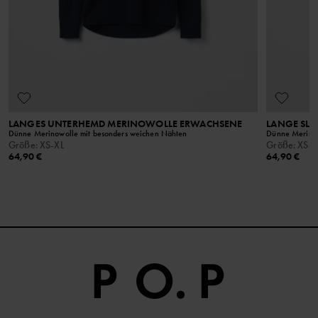
Pflege der landwirtschaftlich genutzten Böden zu
gewährleisten. Außerdem kann zertifiziertes
Material vom Hof bis zum Endprodukt nachververfolgt
werden.
LANGES UNTERHEMD MERINOWOLLE ERWACHSENE
LANGE SLI
Dünne Merinowolle mit besonders weichen Nähten
Dünne Merinow
Größe
:
XS-XL
Größe
:
XS-X
64,90 €
64,90 €