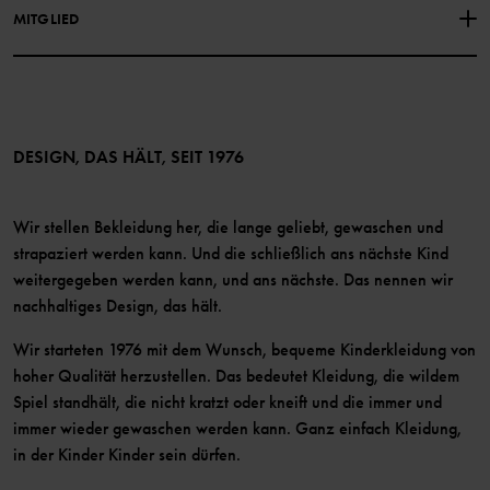
Medien
MITGLIED
Instagram
Barrierefreiheit von Webinhalten
Vorteile für Mitglieder
TikTok
Bedingungen
LinkedIn
Mitglied werden
DESIGN, DAS HÄLT, SEIT 1976
Wir stellen Bekleidung her, die lange geliebt, gewaschen und
strapaziert werden kann. Und die schließlich ans nächste Kind
weitergegeben werden kann, und ans nächste. Das nennen wir
nachhaltiges Design, das hält.
Wir starteten 1976 mit dem Wunsch, bequeme Kinderkleidung von
hoher Qualität herzustellen. Das bedeutet Kleidung, die wildem
Spiel standhält, die nicht kratzt oder kneift und die immer und
immer wieder gewaschen werden kann. Ganz einfach Kleidung,
in der Kinder Kinder sein dürfen.