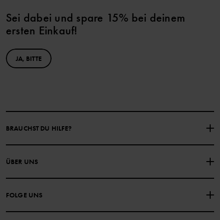
Sei dabei und spare 15% bei deinem
ersten Einkauf!
JA, BITTE
BRAUCHST DU HILFE?
NIMM KONTAKT ZU UNS AUF
ÜBER UNS
HÄUFIG GESTELLTE FRAGEN
EINKAUFSBEDINGUNGEN
Über Polarn O. Pyret
FOLGE UNS
DATENSCHUTZRICHTLINIE
COOKIE-RICHTLINIEN
Unsere Geschichte
Facebook