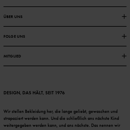
NIMM KONTAKT ZU UNS AUF
ÜBER UNS
HÄUFIG GESTELLTE FRAGEN
EINKAUFSBEDINGUNGEN
Über Polarn O. Pyret
FOLGE UNS
DATENSCHUTZRICHTLINIE
COOKIE-RICHTLINIEN
Unsere Geschichte
Facebook
Medien
MITGLIED
Instagram
Barrierefreiheit von Webinhalten
Vorteile für Mitglieder
TikTok
Bedingungen
LinkedIn
Mitglied werden
DESIGN, DAS HÄLT, SEIT 1976
Wir stellen Bekleidung her, die lange geliebt, gewaschen und
strapaziert werden kann. Und die schließlich ans nächste Kind
weitergegeben werden kann, und ans nächste. Das nennen wir