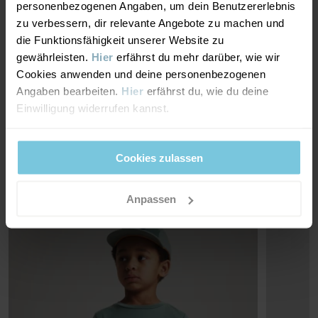
personenbezogenen Angaben, um dein Benutzererlebnis
MATERIAL & PFLEGEHINWEISE
zu verbessern, dir relevante Angebote zu machen und
die Funktionsfähigkeit unserer Website zu
NACHHALTIGKEIT
Material
gewährleisten.
Hier
erfährst du mehr darüber, wie wir
Cookies anwenden und deine personenbezogenen
Angaben bearbeiten.
Hier
erfährst du, wie du deine
OUTER FABRIC
LIEFERUNG UND RÜCKSENDUNG
Einwilligung widerrufen kannst.
92% Polyester Recycled
8% Elastane
Lieferung & Rücksendung
Cookies zulassen
Pflegehinweise
Lieferung
DAS KÖNNTE DIR AUCH GEFALLEN
Anpassen
WASCHEN
PO.P ON ADVENTURE
Wir liefern versandkostenfrei ab 69€. Die Lieferzeit beträgt 3–5
Maschinenwäsche 40 °C
Werktagen. Je nachdem, an welche Postleitzahl die Lieferung
Bleichen nicht erlaubt
erfolgen soll, werden an der Kasse die verfügbaren
Trommeltrocknen niedrige Temperatur
Versandoptionen angezeigt.
Nicht bügeln