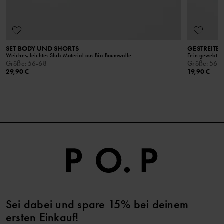
Von offenem Feuer fernhalten
SET BODY UND SHORTS
GESTREITE
Weiches, leichtes Slub-Material aus Bio-Baumwolle
Fein gewebt a
Größe
:
56-68
Größe
:
56-
29,90 €
19,90 €
Sei dabei und spare 15% bei deinem
ersten Einkauf!