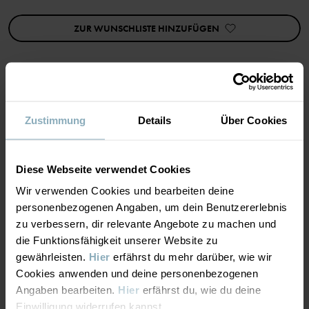
• Verstellbarer Bund mit Knopflochgummi
ZUR WUNSCHLISTE HINZUFÜGEN
Artikelnummer
:
60603648
Herstellungsland
:
Bangladesch
Fabrik
:
Weiterlesen
MATERIAL & PFLEGEHINWEISE
Zustimmung
Details
Über Cookies
NACHHALTIGKEIT
Material
Diese Webseite verwendet Cookies
Wir verwenden Cookies und bearbeiten deine
LIEFERUNG UND RÜCKSENDUNG
95% Cotton Organic
personenbezogenen Angaben, um dein Benutzererlebnis
5% Elastane
zu verbessern, dir relevante Angebote zu machen und
die Funktionsfähigkeit unserer Website zu
Lieferung & Rücksendung
gewährleisten.
Hier
erfährst du mehr darüber, wie wir
Pflegehinweise
Cookies anwenden und deine personenbezogenen
Angaben bearbeiten.
Hier
erfährst du, wie du deine
Lieferung
DAS KÖNNTE DIR AUCH GEFALLEN
WASCHEN
Einwilligung widerrufen kannst.