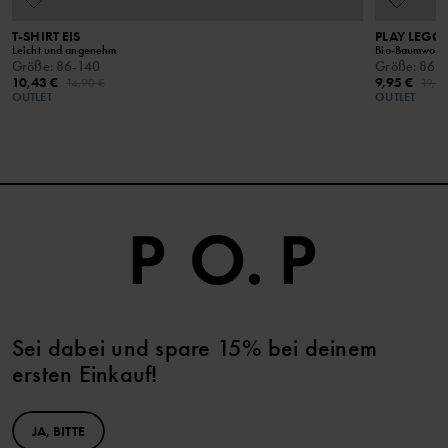
T-SHIRT EIS
PLAY LEGG
Leicht und angenehm
Bio-Baumwolle 
Größe
:
86-140
Größe
:
86-
10,43 €
9,95 €
14,90 €
19,9
OUTLET
OUTLET
Sei dabei und spare 15% bei deinem
ersten Einkauf!
JA, BITTE