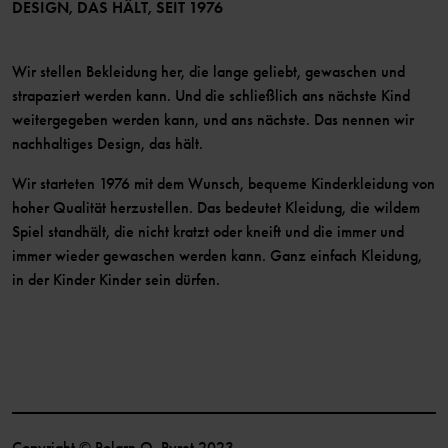
Mitglied werden
DESIGN, DAS HÄLT, SEIT 1976
Wir stellen Bekleidung her, die lange geliebt, gewaschen und
strapaziert werden kann. Und die schließlich ans nächste Kind
weitergegeben werden kann, und ans nächste. Das nennen wir
nachhaltiges Design, das hält.
Wir starteten 1976 mit dem Wunsch, bequeme Kinderkleidung von
hoher Qualität herzustellen. Das bedeutet Kleidung, die wildem
Spiel standhält, die nicht kratzt oder kneift und die immer und
immer wieder gewaschen werden kann. Ganz einfach Kleidung,
in der Kinder Kinder sein dürfen.
Copyright © Polarn O. Pyret 2023