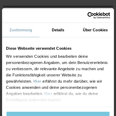
Herstellungsland
:
Bangladesch
MATERIAL & PFLEGEHINWEISE
Fabrik
:
Weiterlesen
NACHHALTIGKEIT
Material
Zustimmung
Details
Über Cookies
LIEFERUNG UND RÜCKSENDUNG
95% Cotton Organic
Diese Webseite verwendet Cookies
5% Elastane
Wir verwenden Cookies und bearbeiten deine
Lieferung & Rücksendung
personenbezogenen Angaben, um dein Benutzererlebnis
Pflegehinweise
zu verbessern, dir relevante Angebote zu machen und
die Funktionsfähigkeit unserer Website zu
Lieferung
DAS KÖNNTE DIR AUCH GEFALLEN
WASCHEN
gewährleisten.
Hier
erfährst du mehr darüber, wie wir
Cookies anwenden und deine personenbezogenen
Maschinenwäsche 40 °C
Wir liefern versandkostenfrei ab 69€. Die Lieferzeit beträgt 3–5
Angaben bearbeiten.
Hier
erfährst du, wie du deine
Bleichen nicht erlaubt
Werktagen. Je nachdem, an welche Postleitzahl die Lieferung
Einwilligung widerrufen kannst.
erfolgen soll, werden an der Kasse die verfügbaren
Nicht im Trommeltrockner trocknen
Versandoptionen angezeigt.
Bügeln mit mittlerer Temperatur