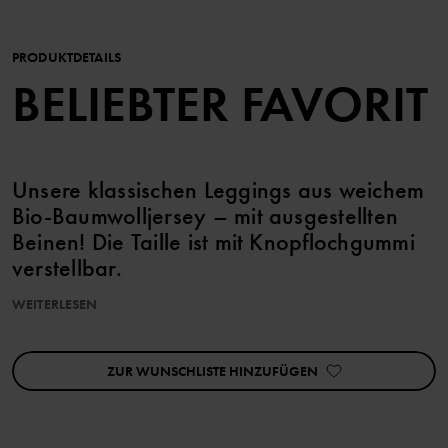
PRODUKTDETAILS
BELIEBTER FAVORIT
Unsere klassischen Leggings aus weichem
Bio-Baumwolljersey – mit ausgestellten
Beinen! Die Taille ist mit Knopflochgummi
verstellbar.
WEITERLESEN
Dieser Artikel ist Teil unseres 3-für-2-Angebots. Es kann nicht mit
anderen Angeboten kombiniert werden.
ZUR WUNSCHLISTE HINZUFÜGEN
Produkteigenschaften:
• Bundweite mit Knopflochgummi verstellbar
Artikelnummer
:
60603349