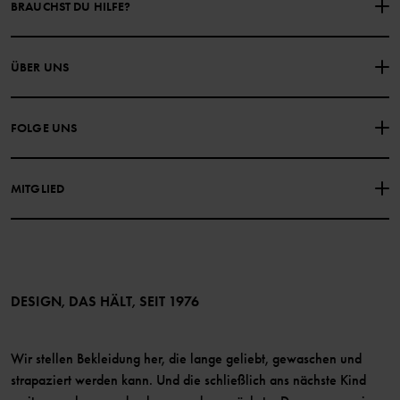
BRAUCHST DU HILFE?
NIMM KONTAKT ZU UNS AUF
ÜBER UNS
HÄUFIG GESTELLTE FRAGEN
EINKAUFSBEDINGUNGEN
Über Polarn O. Pyret
FOLGE UNS
DATENSCHUTZRICHTLINIE
COOKIE-RICHTLINIEN
Unsere Geschichte
Facebook
Medien
MITGLIED
Instagram
Barrierefreiheit von Webinhalten
Vorteile für Mitglieder
TikTok
Bedingungen
LinkedIn
Mitglied werden
DESIGN, DAS HÄLT, SEIT 1976
Wir stellen Bekleidung her, die lange geliebt, gewaschen und
strapaziert werden kann. Und die schließlich ans nächste Kind