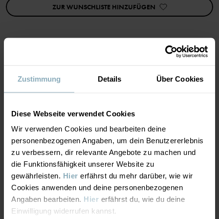
ZUR WUNSCHLISTE HINZUFÜGEN
Artikelnummer
:
60603694
Herstellungsland
:
China
Fabrik
:
Shunde Gain Rich Garment Co Ltd
Weiterlesen
MATERIAL & PFLEGEHINWEISE
Zustimmung
Details
Über Cookies
NACHHALTIGKEIT
Material
Diese Webseite verwendet Cookies
LIEFERUNG UND RÜCKSENDUNG
Wir verwenden Cookies und bearbeiten deine
95% Cotton Organic
personenbezogenen Angaben, um dein Benutzererlebnis
5% Elastane
zu verbessern, dir relevante Angebote zu machen und
Lieferung & Rücksendung
die Funktionsfähigkeit unserer Website zu
Pflegehinweise
gewährleisten.
Hier
erfährst du mehr darüber, wie wir
Cookies anwenden und deine personenbezogenen
Lieferung
DAS KÖNNTE DIR AUCH GEFALLEN
WASCHEN
Angaben bearbeiten.
Hier
erfährst du, wie du deine
Einwilligung widerrufen kannst.
Maschinenwäsche 60 °C
PO.P 50 COLLECTION
Wir liefern versandkostenfrei ab 69€. Die Lieferzeit beträgt 3–5