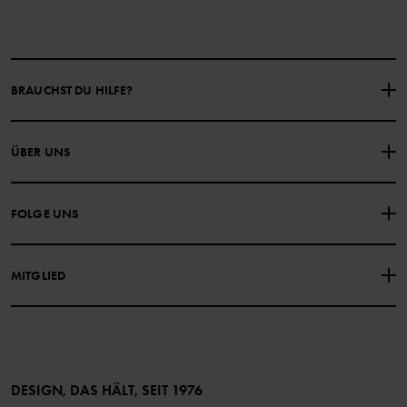
BRAUCHST DU HILFE?
NIMM KONTAKT ZU UNS AUF
ÜBER UNS
HÄUFIG GESTELLTE FRAGEN
EINKAUFSBEDINGUNGEN
Über Polarn O. Pyret
FOLGE UNS
DATENSCHUTZRICHTLINIE
COOKIE-RICHTLINIEN
Unsere Geschichte
Facebook
Medien
MITGLIED
Instagram
Barrierefreiheit von Webinhalten
Vorteile für Mitglieder
TikTok
Bedingungen
LinkedIn
Mitglied werden
DESIGN, DAS HÄLT, SEIT 1976