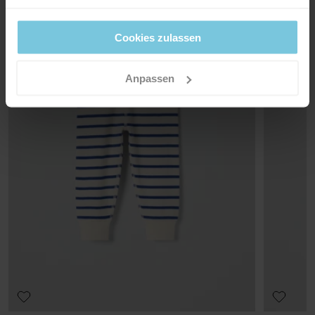
Bleichen nicht erlaubt
Werktagen. Je nachdem, an welche Postleitzahl die Lieferung
erfolgen soll, werden an der Kasse die verfügbaren
Nicht im Trommeltrockner trocknen
Cookies zulassen
Versandoptionen angezeigt.
Bügeln mit mittlerer Temperatur
Anpassen
Nicht chemisch reinigen
Rücksendung
EMPFEHLUNG
GOTS ORGANIC
Wenn Sie einen oder mehrere Artikel retournieren möchten,
Unser Ratgeber enthält Informationen zur optimalen Wäsche
Alle Phasen der Produktionskette werden kontrolliert,
und Pflege deiner Kleidung.
zahlen Sie keine Lieferungsgebühren. In deinem Paket findest du
vom ersten Verarbeitungsschritt bis zum Endprodukt.
einen Lieferschein, ein Retourenetikett sowie einen
Auf diese Weise werden negative Auswirkungen auf
Rücksendeschein, die du für die Rücksendung verwenden solltest.
unseren Planeten und die Menschen, die im
WEITERE INFORMATIONEN
Baumwollanbau beschäftigt sind, reduziert.