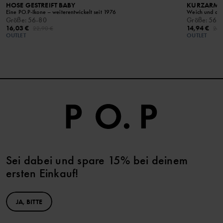
HOSE GESTREIFT BABY
KURZARM-
Eine PO.P-Ikone – weiterentwickelt seit 1976
Weich und ang
Größe
:
56-80
Größe
:
56-
16,03 €
14,94 €
22,90 €
24,
OUTLET
OUTLET
Sei dabei und spare 15% bei deinem
ersten Einkauf!
JA, BITTE