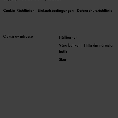
Cookie-Richtlinien
Einkaufsbedingungen
Datenschutzrichtlinie
Också av intresse
Hållbarhet
Våra butiker | Hitta din närmsta
butik
Skor