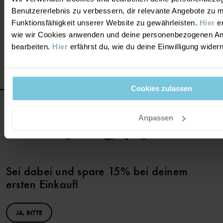
oder Erkunden der Welt. Sie können auch unser passendes
Benutzererlebnis zu verbessern, dir relevante Angebote zu 
Zubehör wie praktische
Hüte
oder kuschelige
Fäustlinge
Funktionsfähigkeit unserer Website zu gewährleisten.
Hier
er
hinzufügen.
wie wir Cookies anwenden und deine personenbezogenen A
bearbeiten.
Hier
erfährst du, wie du deine Einwilligung wider
Cookies zulassen
Anpassen
Sei dabei und spare 15% bei deinem
ersten Einkauf!
JA, BITTE