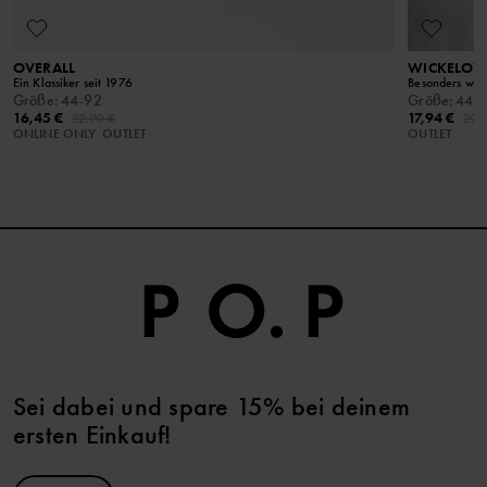
OVERALL
WICKELOV
Ein Klassiker seit 1976
Besonders weic
Größe
:
44-92
Größe
:
44-
16,45 €
17,94 €
32,90 €
29,
ONLINE ONLY
OUTLET
OUTLET
Sei dabei und spare 15% bei deinem
ersten Einkauf!