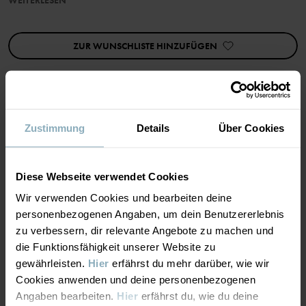
WEITERLESEN
Produktsicherheit:
ZUR WUNSCHLISTE HINZUFÜGEN
KEEP AWAY FROM FIRE
Artikelnummer
:
60290517
Herstellungsland
:
Lettland
Fabrik
:
Kuldigas Tekstil SIA (Main factory)
Zustimmung
Details
Über Cookies
MATERIAL & PFLEGEHINWEISE
Weiterlesen
NACHHALTIGKEIT
Material
Diese Webseite verwendet Cookies
Wir verwenden Cookies und bearbeiten deine
LIEFERUNG UND RÜCKSENDUNG
personenbezogenen Angaben, um dein Benutzererlebnis
100% Cotton Organic
zu verbessern, dir relevante Angebote zu machen und
die Funktionsfähigkeit unserer Website zu
Lieferung & Rücksendung
Pflegehinweise
gewährleisten.
Hier
erfährst du mehr darüber, wie wir
Cookies anwenden und deine personenbezogenen
Angaben bearbeiten.
Hier
erfährst du, wie du deine
WASCHEN