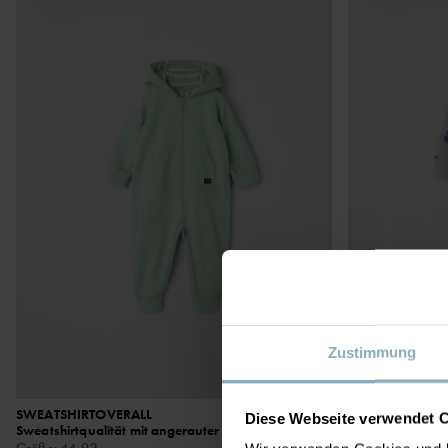
Zustimmung
SWEATSHIRTOVERALL
32,90 €
SWEATSHIRT-O
Diese Webseite verwendet 
Sweatshirtqualität mit angerauter Innenseite
Weiche Sweatshi
Größe
:
44-92
Größe
:
56-80