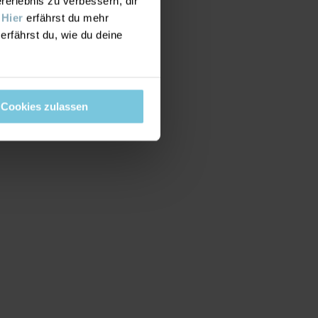
rlebnis zu verbessern, dir
Größe
:
44-92
.
Hier
erfährst du mehr
ONLINE ONLY
erfährst du, wie du deine
Cookies zulassen