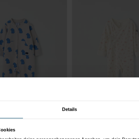
Details
VERALL
32,90 €
WICKELOVERALL BLUMEN
Cookies
rtqualität, innen angeraut
Weiche Bio-Baumwolle mit Stretch
Größe
:
44-68