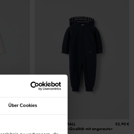
Über Cookies
29,90 €
SWEATSHIRTOVERALL
32,90 €
Weiche Sweatshirt-Qualität mit angerauter
Innenseite