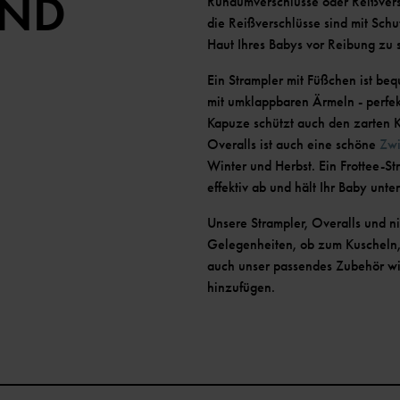
UND
Rundumverschlüsse oder Reißvers
die Reißverschlüsse sind mit Sch
Haut Ihres Babys vor Reibung zu
Ein Strampler mit Füßchen ist beq
mit umklappbaren Ärmeln - perfek
Kapuze schützt auch den zarten K
Overalls ist auch eine schöne
Zwi
Winter und Herbst. Ein Frottee-St
effektiv ab und hält Ihr Baby un
Unsere Strampler, Overalls und n
Gelegenheiten, ob zum Kuscheln,
auch unser passendes Zubehör wi
hinzufügen.