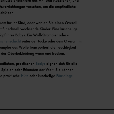
chlüsse erleichtern das An- und Ausziehen, und
utzvorrichtungen versehen, um die empfindliche
 schützen.
uem für Ihr Kind, oder wählen Sie einen Overall
t für schnell wachsende Kinder. Eine kuschelige
opf Ihres Babys. Ein Woll-Strampler oder -
schenschicht
unter der Jacke oder dem Overall im
rampler aus Wolle transportiert die Feuchtigkeit
ter der Oberbekleidung warm und trocken.
iedlichen, praktischen
Bodys
eignen sich für alle
 Spielen oder Erkunden der Welt. Sie können
e praktische
Hüte
oder kuschelige
Fäustlinge