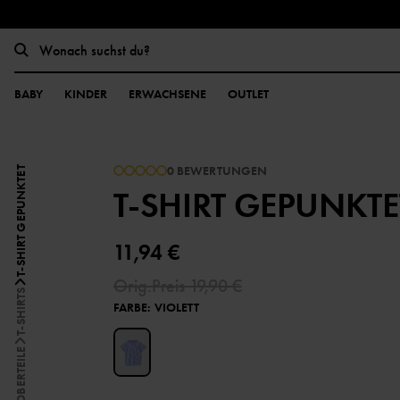
BABY
KINDER
ERWACHSENE
OUTLET
0 BEWERTUNGEN
T-SHIRT GEPUNKTET
T-SHIRT GEPUNKTE
11,94 €
Orig.Preis
19,90 €
T-SHIRTS
FARBE
:
VIOLETT
OBERTEILE