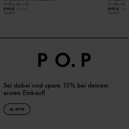
Größe
:
86-140
Größe
:
86-
9,95 €
9,95 €
19,90 €
19,9
OUTLET
OUTLET
Sei dabei und spare 15% bei deinem
ersten Einkauf!
JA, BITTE