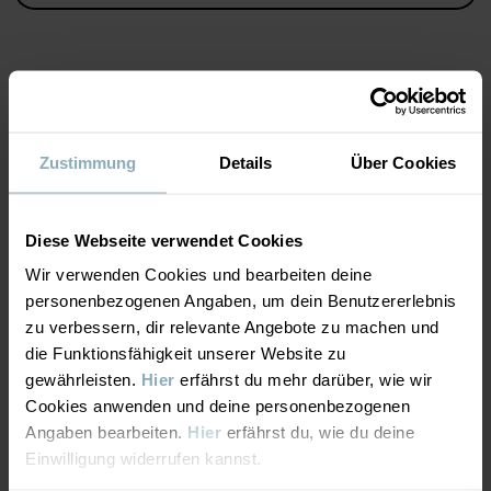
• YKK-Druckknöpfe
Artikelnummer
:
60603608
Herstellungsland
:
Bangladesch
MATERIAL & PFLEGEHINWEISE
Fabrik
:
Weiterlesen
Zustimmung
Details
Über Cookies
NACHHALTIGKEIT
Material
Diese Webseite verwendet Cookies
LIEFERUNG UND RÜCKSENDUNG
100% Cotton Organic
Wir verwenden Cookies und bearbeiten deine
personenbezogenen Angaben, um dein Benutzererlebnis
zu verbessern, dir relevante Angebote zu machen und
Lieferung & Rücksendung
Pflegehinweise
die Funktionsfähigkeit unserer Website zu
gewährleisten.
Hier
erfährst du mehr darüber, wie wir
WASCHEN
Cookies anwenden und deine personenbezogenen
Lieferung
DAS KÖNNTE DIR AUCH GEFALLEN
Maschinenwäsche 40 °C
Angaben bearbeiten.
Hier
erfährst du, wie du deine
Wir liefern versandkostenfrei ab 69€. Die Lieferzeit beträgt 3–5
Einwilligung widerrufen kannst.
Bleichen nicht erlaubt
Werktagen. Je nachdem, an welche Postleitzahl die Lieferung