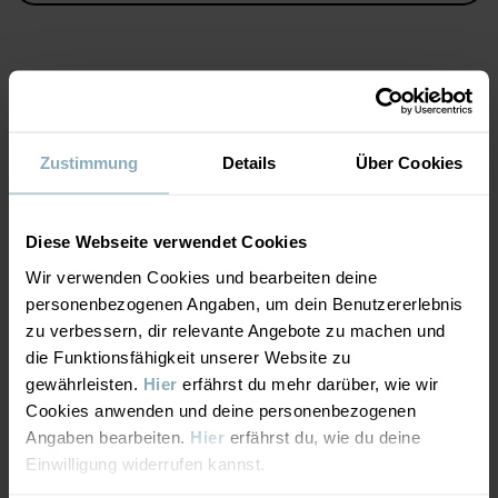
Größe 50–62 hat Druckknöpfe an beiden Schultern.
Ideal für Geschwister-Looks!
Kann mit erwachsenen kombiniert werden!
Artikelnummer
:
60603474
MATERIAL & PFLEGEHINWEISE
Herstellungsland
:
Bangladesch
Zustimmung
Details
Über Cookies
Fabrik
:
Shunde Gain Rich Garment Co Ltd
NACHHALTIGKEIT
Material
Weiterlesen
Diese Webseite verwendet Cookies
LIEFERUNG UND RÜCKSENDUNG
95% Cotton Organic
Wir verwenden Cookies und bearbeiten deine
5% Elastane
personenbezogenen Angaben, um dein Benutzererlebnis
Lieferung & Rücksendung
zu verbessern, dir relevante Angebote zu machen und
die Funktionsfähigkeit unserer Website zu
Pflegehinweise
gewährleisten.
Hier
erfährst du mehr darüber, wie wir
Cookies anwenden und deine personenbezogenen
Lieferung
DAS KÖNNTE DIR AUCH GEFALLEN
WASCHEN
Angaben bearbeiten.
Hier
erfährst du, wie du deine
Maschinenwäsche 40 °C
PO.P 50 COLLECTION
PO.P 50 C
Wir liefern versandkostenfrei ab 69€. Die Lieferzeit beträgt 3–5
Einwilligung widerrufen kannst.
Bleichen nicht erlaubt
Werktagen. Je nachdem, an welche Postleitzahl die Lieferung