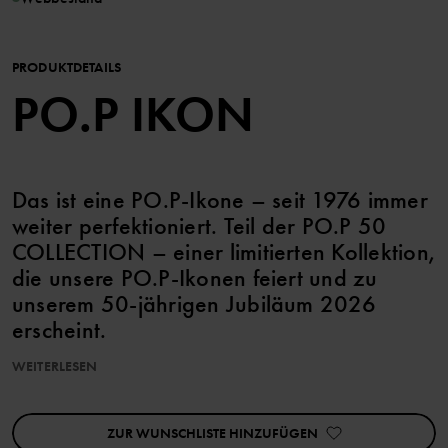
PRODUKTDETAILS
PO.P IKON
Das ist eine PO.P-Ikone – seit 1976 immer
weiter perfektioniert. Teil der PO.P 50
COLLECTION – einer limitierten Kollektion,
die unsere PO.P-Ikonen feiert und zu
unserem 50-jährigen Jubiläum 2026
erscheint.
WEITERLESEN
T-Shirt aus Bio-Baumwolle mit unserem allerersten Logo von 1976
auf der Vorderseite – ein echter Retro-Klassiker zum Verlieben!
ZUR WUNSCHLISTE HINZUFÜGEN
Druckknöpfe an der Schulter erleichtern das Umziehen.