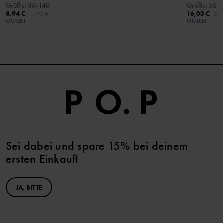
Größe
:
86-140
Größe
:
56-
8,94 €
16,03 €
14,90 €
22,
OUTLET
OUTLET
Sei dabei und spare 15% bei deinem
ersten Einkauf!
JA, BITTE