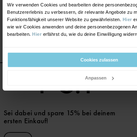
Kleidungsstück.
Wir verwenden Cookies und bearbeiten deine personenbezo
Benutzererlebnis zu verbessern, dir relevante Angebote zu 
Wir bieten auch passende
Unterteile
an, von gemütlichen Bio-
Funktionsfähigkeit unserer Website zu gewährleisten.
Hier
er
Baumwoll-
Leggings
bis hin zu bequemen und strapazierfähigen
wie wir Cookies anwenden und deine personenbezogenen A
Jeans
.
bearbeiten.
Hier
erfährst du, wie du deine Einwilligung wider
Cookies zulassen
Anpassen
Sei dabei und spare 15% bei deinem
ersten Einkauf!