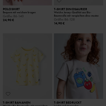
POLOSHIRT
T-SHIRT DINOSAURIER
Bequem mit weichem kragen
Weiche Jersey-Qualität aus Bio-
Baumwolle mit verspieltem dino-muster.
Größe
:
86-140
Größe
:
86-128
24,90 €
14,90 €
T-SHIRT BANANEN
T-SHIRT BEDRUCKT
Weiche Bio-Baumwolle mit verspieltem
Leicht und angenehm