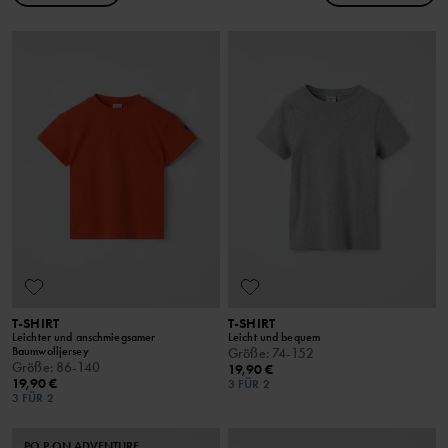
T-SHIRT
T-SHIRT
Leichter und anschmiegsamer
Leicht und bequem
Baumwolljersey
Größe
:
74-152
Größe
:
86-140
19,90 €
19,90 €
3 FÜR 2
3 FÜR 2
PO.P ON ADVENTURE