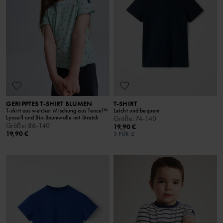
GERIPPTES T-SHIRT BLUMEN
T-SHIRT
T-shirt aus weicher Mischung aus Tencel™
Leicht und bequem
Lyocell und Bio-Baumwolle mit Stretch
Größe
:
74-140
Größe
:
86-140
19,90 €
19,90 €
3 FÜR 2