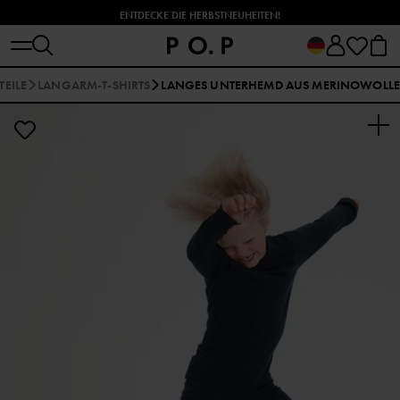
ENTDECKE DIE HERBSTNEUHEITEN!
TEILE
LANGARM-T-SHIRTS
LANGES UNTERHEMD AUS MERINOWOLLE