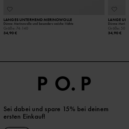
LANGES UNTERHEMD MERINOWOLLE
LANGE UN
Dünne Merinowolle und besonders weiche Nähte
Dünne Merinow
Größe
:
74-140
Größe
:
50-
34,90 €
34,90 €
Sei dabei und spare 15% bei deinem
ersten Einkauf!