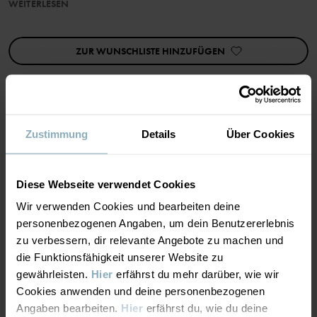
1. Schicht: Die Unterbekleidung hält den Körper trocken und
WEITERLESEN
warm.
• Extra weiche Nähte
ZUR WUNSCHLISTE HINZUFÜGEN
Die in diesem Kleidungsstück verarbeitete Wolle ist RWS-
zertifiziert (Responsible Wool Standard). Erfahre mehr auf
https://www.polarnopyret.se/pop-cares/hallbara-plagg/vara-
hallbarhetsmarkningar»
Artikelnummer
:
60600163
Zustimmung
Details
Über Cookies
MATERIAL & PFLEGEHINWEISE
Herstellungsland
:
China
Fabrik
:
Qingdao Sino Textile Technique Co Ltd
NACHHALTIGKEIT
Diese Webseite verwendet Cookies
Material
Weiterlesen
Wir verwenden Cookies und bearbeiten deine
personenbezogenen Angaben, um dein Benutzererlebnis
LIEFERUNG UND RÜCKSENDUNG
100% Merino Wool
zu verbessern, dir relevante Angebote zu machen und
die Funktionsfähigkeit unserer Website zu
Lieferung & Rücksendung
gewährleisten.
Hier
erfährst du mehr darüber, wie wir
Pflegehinweise
Cookies anwenden und deine personenbezogenen
Angaben bearbeiten.
Hier
erfährst du, wie du deine
WASCHEN