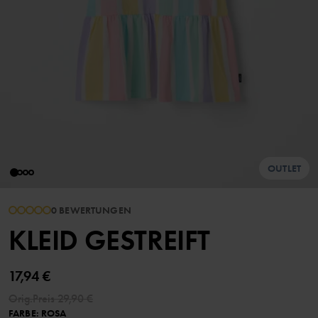
OUTLET
0 BEWERTUNGEN
KLEID GESTREIFT
17,94 €
Orig.Preis
29,90 €
FARBE
:
ROSA