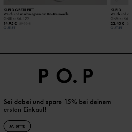
KLEID GESTREIFT
KLEID
Weich und anschmiegsam aus Bio-Baumwolle
Weich und ans
Größe
:
86-122
Größe
:
86-
14,95 €
22,43 €
29,90 €
29,
OUTLET
OUTLET
Sei dabei und spare 15% bei deinem
ersten Einkauf!
JA, BITTE