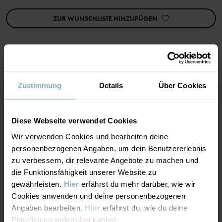
Umziehen.
Ideal zum Geschwister-Look!
ZUR WUNSCHLISTE HINZUFÜGEN
Eigenschaften:
• YKK-Druckknöpfe
Kleid streifen
Artikelnummer
:
60603640
MATERIAL & PFLEGEHINWEISE
Zustimmung
Details
Über Cookies
Herstellungsland
:
China
NACHHALTIGKEIT
Fabrik
:
Shunde Gain Rich Garment Co Ltd
Material
Diese Webseite verwendet Cookies
Weiterlesen
Wir verwenden Cookies und bearbeiten deine
LIEFERUNG UND RÜCKSENDUNG
95% Cotton Organic
personenbezogenen Angaben, um dein Benutzererlebnis
5% Elastane
zu verbessern, dir relevante Angebote zu machen und
die Funktionsfähigkeit unserer Website zu
Lieferung & Rücksendung
gewährleisten.
Hier
erfährst du mehr darüber, wie wir
Pflegehinweise
Cookies anwenden und deine personenbezogenen
Angaben bearbeiten.
Hier
erfährst du, wie du deine
Lieferung
DAS KÖNNTE DIR AUCH GEFALLEN
WASCHEN
Einwilligung widerrufen kannst.