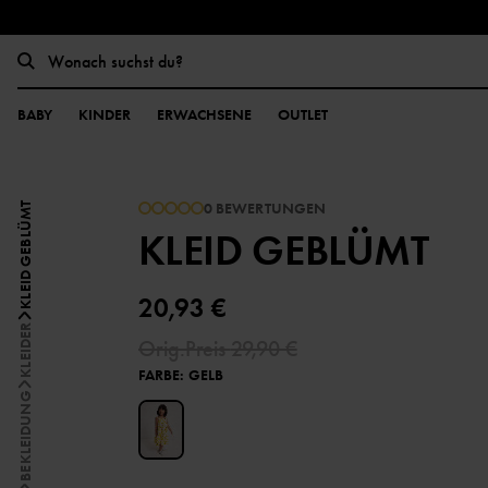
BABY
KINDER
ERWACHSENE
OUTLET
0 BEWERTUNGEN
KLEID GEBLÜMT
KLEID GEBLÜMT
20,93 €
KLEIDER
Orig.Preis
29,90 €
FARBE
:
GELB
BEKLEIDUNG