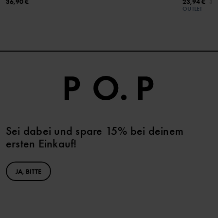
36,90 €
23,94 €
39,
OUTLET
Sei dabei und spare 15% bei deinem
ersten Einkauf!
JA, BITTE