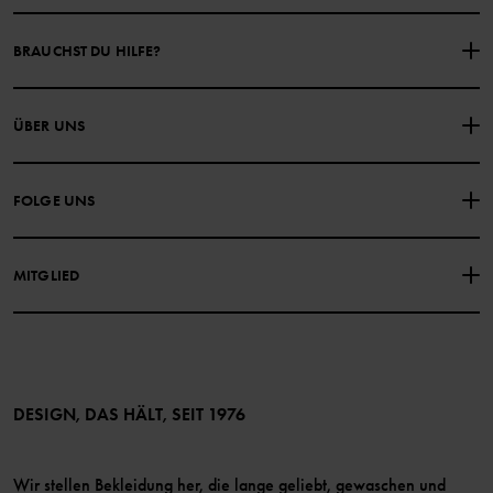
BRAUCHST DU HILFE?
NIMM KONTAKT ZU UNS AUF
ÜBER UNS
HÄUFIG GESTELLTE FRAGEN
EINKAUFSBEDINGUNGEN
Über Polarn O. Pyret
FOLGE UNS
DATENSCHUTZRICHTLINIE
COOKIE-RICHTLINIEN
Unsere Geschichte
Facebook
Medien
MITGLIED
Instagram
Barrierefreiheit von Webinhalten
Vorteile für Mitglieder
TikTok
Bedingungen
LinkedIn
Mitglied werden
DESIGN, DAS HÄLT, SEIT 1976
Wir stellen Bekleidung her, die lange geliebt, gewaschen und