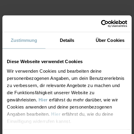
• Extra weite Rockpartie
Kleid blumen
MATERIAL & PFLEGEHINWEISE
Artikelnummer
:
60603637
Zustimmung
Details
Über Cookies
Herstellungsland
:
China
NACHHALTIGKEIT
Material
Fabrik
:
Shunde Gain Rich Garment Co Ltd
Weiterlesen
LIEFERUNG UND RÜCKSENDUNG
Diese Webseite verwendet Cookies
95% Cotton Organic
Wir verwenden Cookies und bearbeiten deine
5% Elastane
personenbezogenen Angaben, um dein Benutzererlebnis
Lieferung & Rücksendung
zu verbessern, dir relevante Angebote zu machen und
Pflegehinweise
die Funktionsfähigkeit unserer Website zu
gewährleisten.
Hier
erfährst du mehr darüber, wie wir
Lieferung
DAS KÖNNTE DIR AUCH GEFALLEN
WASCHEN
Cookies anwenden und deine personenbezogenen
Angaben bearbeiten.
Hier
erfährst du, wie du deine
Maschinenwäsche 40 °C
Wir liefern versandkostenfrei ab 69€. Die Lieferzeit beträgt 3–5
Einwilligung widerrufen kannst.
Bleichen nicht erlaubt
Werktagen. Je nachdem, an welche Postleitzahl die Lieferung
erfolgen soll, werden an der Kasse die verfügbaren
Nicht im Trommeltrockner trocknen