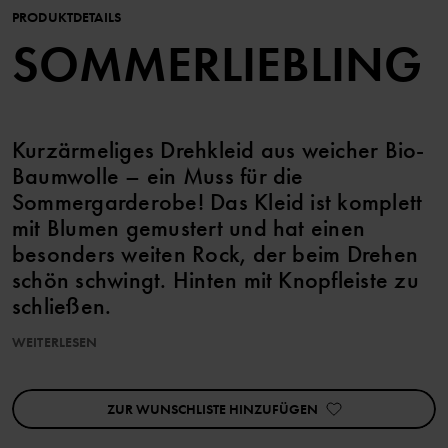
PRODUKTDETAILS
SOMMERLIEBLING
Kurzärmeliges Drehkleid aus weicher Bio-
Baumwolle – ein Muss für die
Sommergarderobe! Das Kleid ist komplett
mit Blumen gemustert und hat einen
besonders weiten Rock, der beim Drehen
schön schwingt. Hinten mit Knopfleiste zu
schließen.
WEITERLESEN
Größe 86-92 ist höher in der Taille geschnitten und hat einen
gerafften Rockteil sowie einen Druckknopf an einer Schulter für
leichteres An- und Ausziehen.
ZUR WUNSCHLISTE HINZUFÜGEN
Eigenschaften:
• Knöpfe am Rücken