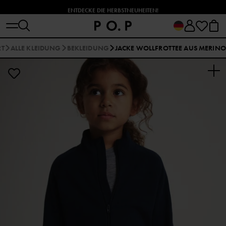
ENTDECKE DIE HERBSTNEUHEITEN!
RT
ALLE KLEIDUNG
BEKLEIDUNG
JACKE WOLLFROTTEE AUS MERINO