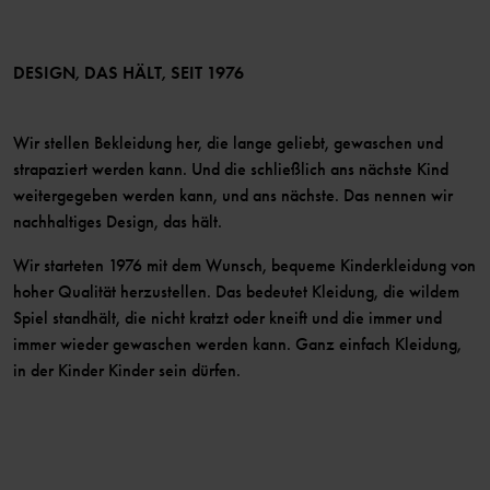
Bedingungen
LinkedIn
Mitglied werden
DESIGN, DAS HÄLT, SEIT 1976
Wir stellen Bekleidung her, die lange geliebt, gewaschen und
strapaziert werden kann. Und die schließlich ans nächste Kind
weitergegeben werden kann, und ans nächste. Das nennen wir
nachhaltiges Design, das hält.
Wir starteten 1976 mit dem Wunsch, bequeme Kinderkleidung von
hoher Qualität herzustellen. Das bedeutet Kleidung, die wildem
Spiel standhält, die nicht kratzt oder kneift und die immer und
immer wieder gewaschen werden kann. Ganz einfach Kleidung,
in der Kinder Kinder sein dürfen.