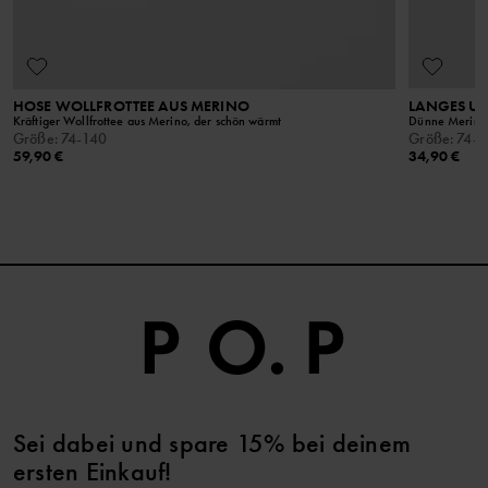
HOSE WOLLFROTTEE AUS MERINO
LANGES U
Kräftiger Wollfrottee aus Merino, der schön wärmt
Dünne Merinow
Größe
:
74-140
Größe
:
74-1
59,90 €
34,90 €
Sei dabei und spare 15% bei deinem
ersten Einkauf!