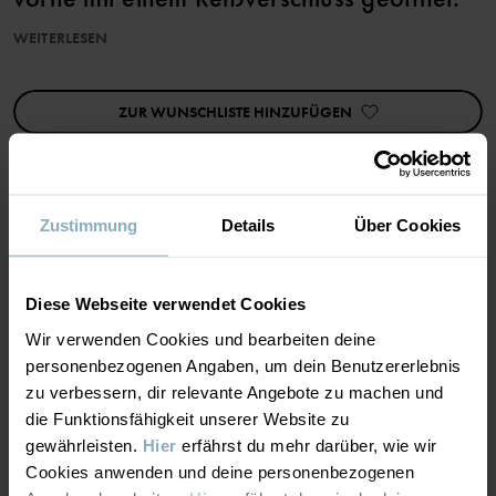
2. Schicht: Wärmende Isolierung unter der Outdoor-Bekleidung
WEITERLESEN
• Feuchtigkeitsabsorbierend
• Weiche Nähte
ZUR WUNSCHLISTE HINZUFÜGEN
Dank Superwash-Behandlung kann dieses Produkt in der
Waschmaschine gewaschen werden, ohne zu verfilzen.
Artikelnummer
:
60600177
Zustimmung
Details
Über Cookies
Herstellungsland
:
China
MATERIAL & PFLEGEHINWEISE
Fabrik
:
Qingdao Sino Textile Technique Co Ltd
Weiterlesen
Diese Webseite verwendet Cookies
NACHHALTIGKEIT
Material
Wir verwenden Cookies und bearbeiten deine
personenbezogenen Angaben, um dein Benutzererlebnis
LIEFERUNG UND RÜCKSENDUNG
zu verbessern, dir relevante Angebote zu machen und
100% Merino Wool
die Funktionsfähigkeit unserer Website zu
gewährleisten.
Hier
erfährst du mehr darüber, wie wir
Lieferung & Rücksendung
Pflegehinweise
Cookies anwenden und deine personenbezogenen