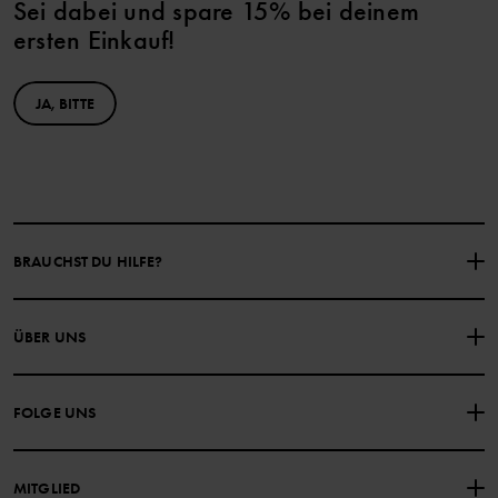
Sei dabei und spare 15% bei deinem
ersten Einkauf!
JA, BITTE
BRAUCHST DU HILFE?
NIMM KONTAKT ZU UNS AUF
ÜBER UNS
HÄUFIG GESTELLTE FRAGEN
EINKAUFSBEDINGUNGEN
Über Polarn O. Pyret
FOLGE UNS
DATENSCHUTZRICHTLINIE
COOKIE-RICHTLINIEN
Unsere Geschichte
Facebook
Medien
MITGLIED