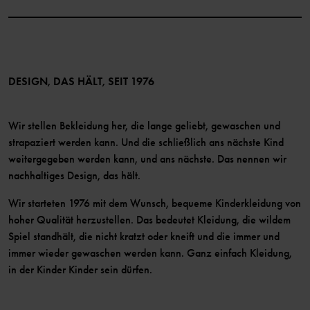
Instagram
Barrierefreiheit von Webinhalten
Vorteile für Mitglieder
TikTok
Bedingungen
LinkedIn
Mitglied werden
DESIGN, DAS HÄLT, SEIT 1976
Wir stellen Bekleidung her, die lange geliebt, gewaschen und
strapaziert werden kann. Und die schließlich ans nächste Kind
weitergegeben werden kann, und ans nächste. Das nennen wir
nachhaltiges Design, das hält.
Wir starteten 1976 mit dem Wunsch, bequeme Kinderkleidung von
hoher Qualität herzustellen. Das bedeutet Kleidung, die wildem
Spiel standhält, die nicht kratzt oder kneift und die immer und
immer wieder gewaschen werden kann. Ganz einfach Kleidung,
in der Kinder Kinder sein dürfen.